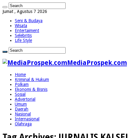
Jumat , Agustus 7 2026
Seni & Budaya
Wisata
Entertaiment
Selebritis
Life Style
MediaProspek.com
Home
Kriminal & Hukum
Polkam
Ekonomi & Bisnis
Sosial
Advertorial
Umum
Daerah
Nasional
Internasional
Olahraga
Tag Archives:
JURNALIS KALSEL