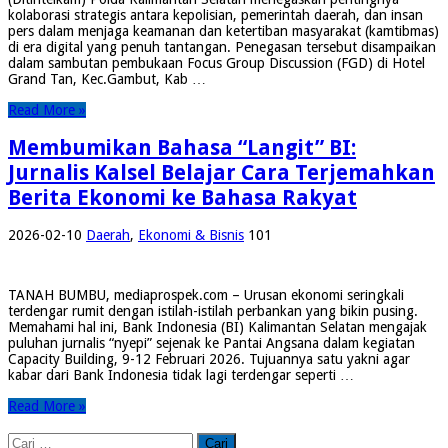
kolaborasi strategis antara kepolisian, pemerintah daerah, dan insan
pers dalam menjaga keamanan dan ketertiban masyarakat (kamtibmas)
di era digital yang penuh tantangan. Penegasan tersebut disampaikan
dalam sambutan pembukaan Focus Group Discussion (FGD) di Hotel
Grand Tan, Kec.Gambut, Kab …
Read More »
Membumikan Bahasa “Langit” BI:
Jurnalis Kalsel Belajar Cara Terjemahkan
Berita Ekonomi ke Bahasa Rakyat
2026-02-10
Daerah
,
Ekonomi & Bisnis
101
TANAH BUMBU, mediaprospek.com – Urusan ekonomi seringkali
terdengar rumit dengan istilah-istilah perbankan yang bikin pusing.
Memahami hal ini, Bank Indonesia (BI) Kalimantan Selatan mengajak
puluhan jurnalis “nyepi” sejenak ke Pantai Angsana dalam kegiatan
Capacity Building, 9-12 Februari 2026. Tujuannya satu yakni agar
kabar dari Bank Indonesia tidak lagi terdengar seperti …
Read More »
Cari