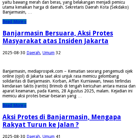
yaitu bawang merah dan beras, yang belakangan menjadi pemicu
utama kenaikan harga di daerah. Sekretaris Daerah Kota (Sekdako)
Banjarmasin, …
Read More »
Banjarmasin Bersuara, Aksi Protes
Masyarakat atas Insiden Jakarta
2025-08-30
Daerah
,
Umum
32
Banjarmasin, mediaprospek.com – Kematian seorang pengemudi ojek
online (ojol) di Jakarta saat aksi unjuk rasa memicu gelombang
solidaritas di Banjarmasin. Korban, Affan Kurniawan, tewas terlindas
kendaraan taktis (rantis) Brimob di tengah kericuhan antara massa dan
aparat keamanan, pada Kamis, 28 Agustus 2025, malam. Kejadian ini
memicu aksi protes besar-besaran yang …
Read More »
Aksi Protes di Banjarmasin, Mengapa
Rakyat Turun ke Jalan ?
2025-08-30
Daerah
,
Umum
41