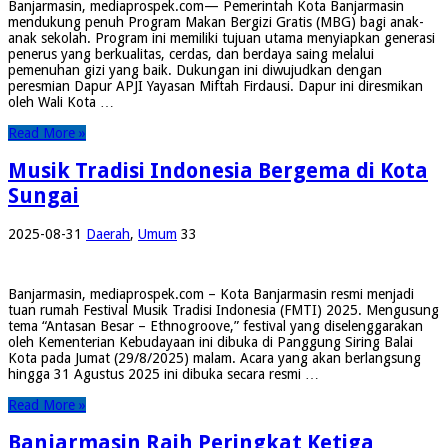
Banjarmasin, mediaprospek.com— Pemerintah Kota Banjarmasin
mendukung penuh Program Makan Bergizi Gratis (MBG) bagi anak-
anak sekolah. Program ini memiliki tujuan utama menyiapkan generasi
penerus yang berkualitas, cerdas, dan berdaya saing melalui
pemenuhan gizi yang baik. Dukungan ini diwujudkan dengan
peresmian Dapur APJI Yayasan Miftah Firdausi. Dapur ini diresmikan
oleh Wali Kota …
Read More »
Musik Tradisi Indonesia Bergema di Kota
Sungai
2025-08-31
Daerah
,
Umum
33
Banjarmasin, mediaprospek.com – Kota Banjarmasin resmi menjadi
tuan rumah Festival Musik Tradisi Indonesia (FMTI) 2025. Mengusung
tema “Antasan Besar – Ethnogroove,” festival yang diselenggarakan
oleh Kementerian Kebudayaan ini dibuka di Panggung Siring Balai
Kota pada Jumat (29/8/2025) malam. Acara yang akan berlangsung
hingga 31 Agustus 2025 ini dibuka secara resmi …
Read More »
Banjarmasin Raih Peringkat Ketiga