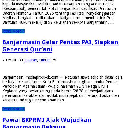
kepada masyarakat. Melalui Badan Kesatuan Bangsa dan Politik
(Kesbangpol), pemerintah kota mengadakan sosialisasi Peraturan
Daerah Nomor 2 Tahun 2025 tentang Fasilitasi Penyelenggaraan
Mediasi. Langkah ini dilakukan sekaligus untuk membentuk Pos
Bantuan Hukum (PBH) di 52 kelurahan se-Kota Banjarmasin. …
Read More »
Banjarmasin Gelar Pentas PAI, Siapkan
Generasi Qur’ani
2025-08-31
Daerah
,
Umum
25
Banjarmasin, mediaprospek.com — Ratusan siswa sekolah dasar dari
berbagai kecamatan di Kota Banjarmasin mengikuti Lomba Pentas
Pendidikan Agama Islam (PAI) di halaman SDN Telaga Biru 1.
Kegiatan yang berlangsung pada Kamis (28/8) ini menjadi ajang
penanaman karakter dan akhlak mulia sejak dini. Acara dibuka oleh
Asisten I Bidang Pemerintahan dan …
Read More »
Pawai BKPRMI Ajak Wujudkan
Banjarmasin Religius