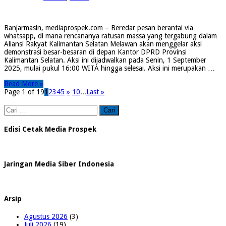
Banjarmasin, mediaprospek.com – Beredar pesan berantai via
whatsapp, di mana rencananya ratusan massa yang tergabung dalam
Aliansi Rakyat Kalimantan Selatan Melawan akan menggelar aksi
demonstrasi besar-besaran di depan Kantor DPRD Provinsi
Kalimantan Selatan. Aksi ini dijadwalkan pada Senin, 1 September
2025, mulai pukul 16:00 WITA hingga selesai. Aksi ini merupakan …
Read More »
Page 1 of 19
1
2
3
4
5
»
10
...
Last »
Cari
untuk:
Edisi Cetak Media Prospek
Jaringan Media Siber Indonesia
Arsip
Agustus 2026
(3)
Juli 2026
(19)