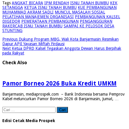
Tags
ANGKAT BICARA
IPM RENDAH
ISNU TANAH BUMBU
KEK
SETANGGA
KETUA ISNU TANAH BUMBU
KUE PEMBANGUNAN
MUHAMMAD AKRAM SADLI
MUNCUL MASALAH SOSIAL
PELATIHAN MANAJEMEN ORGANISASI
PEMBANGUNAN KALSEL
DIGEDOR
PEMERATAAN PEMBANGUNAN
PENGANGGURAN
RAKERCAB ISNU TANAH BUMBU
SAMPAI KE PELOSOK DESA
STUNTING
Previous
Dukung Program MBG, Wali Kota Banjarmasin Resmikan
Dapur APJI Yayasan Miftah Firdausi
Next
Ketua DPRD Kalsel Tegaskan Anggota Dewan Harus Berpihak
pada Rakyat
Check Also
Pamor Borneo 2026 Buka Kredit UMKM
Banjarmasin, mediaprospek.com – Bank Indonesia bersama Pemprov
Kalsel meluncurkan Pamor Borneo 2026 di Banjarmasin, Jumat, …
Cari
untuk:
Edisi Cetak Media Prospek