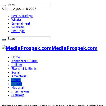
Sabtu , Agustus 8 2026
Seni & Budaya
Wisata
Entertaiment
Selebritis
Life Style
MediaProspek.com
Home
Kriminal & Hukum
Polkam
Ekonomi & Bisnis
Sosial
Advertorial
Umum
Daerah
Nasional
Internasional
Olahraga
Ikatan Sarjana Nahdlatul Ulama (ISNU) Kabupaten Tanah Bumbu saat