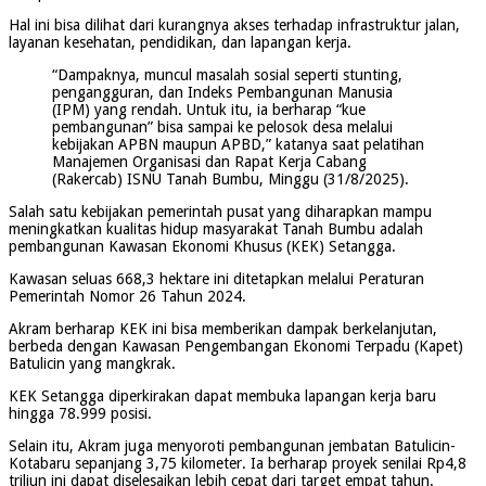
Hal ini bisa dilihat dari kurangnya akses terhadap infrastruktur jalan,
layanan kesehatan, pendidikan, dan lapangan kerja.
“Dampaknya, muncul masalah sosial seperti stunting,
pengangguran, dan Indeks Pembangunan Manusia
(IPM) yang rendah. Untuk itu, ia berharap “kue
pembangunan” bisa sampai ke pelosok desa melalui
kebijakan APBN maupun APBD,” katanya saat pelatihan
Manajemen Organisasi dan Rapat Kerja Cabang
(Rakercab) ISNU Tanah Bumbu, Minggu (31/8/2025).
Salah satu kebijakan pemerintah pusat yang diharapkan mampu
meningkatkan kualitas hidup masyarakat Tanah Bumbu adalah
pembangunan Kawasan Ekonomi Khusus (KEK) Setangga.
Kawasan seluas 668,3 hektare ini ditetapkan melalui Peraturan
Pemerintah Nomor 26 Tahun 2024.
Akram berharap KEK ini bisa memberikan dampak berkelanjutan,
berbeda dengan Kawasan Pengembangan Ekonomi Terpadu (Kapet)
Batulicin yang mangkrak.
KEK Setangga diperkirakan dapat membuka lapangan kerja baru
hingga 78.999 posisi.
Selain itu, Akram juga menyoroti pembangunan jembatan Batulicin-
Kotabaru sepanjang 3,75 kilometer. Ia berharap proyek senilai Rp4,8
triliun ini dapat diselesaikan lebih cepat dari target empat tahun.