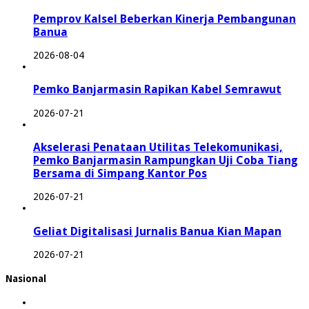
Pemprov Kalsel Beberkan Kinerja Pembangunan
Banua
2026-08-04
Pemko Banjarmasin Rapikan Kabel Semrawut
2026-07-21
Akselerasi Penataan Utilitas Telekomunikasi,
Pemko Banjarmasin Rampungkan Uji Coba Tiang
Bersama di Simpang Kantor Pos
2026-07-21
Geliat Digitalisasi Jurnalis Banua Kian Mapan
2026-07-21
Nasional