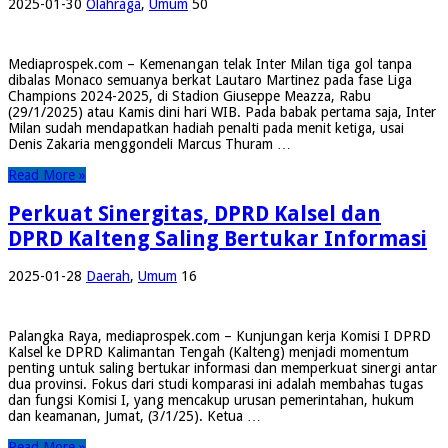
2025-01-30
Olahraga
,
Umum
50
Mediaprospek.com – Kemenangan telak Inter Milan tiga gol tanpa
dibalas Monaco semuanya berkat Lautaro Martinez pada fase Liga
Champions 2024-2025, di Stadion Giuseppe Meazza, Rabu
(29/1/2025) atau Kamis dini hari WIB. Pada babak pertama saja, Inter
Milan sudah mendapatkan hadiah penalti pada menit ketiga, usai
Denis Zakaria menggondeli Marcus Thuram …
Read More »
Perkuat Sinergitas, DPRD Kalsel dan
DPRD Kalteng Saling Bertukar Informasi
2025-01-28
Daerah
,
Umum
16
Palangka Raya, mediaprospek.com – Kunjungan kerja Komisi I DPRD
Kalsel ke DPRD Kalimantan Tengah (Kalteng) menjadi momentum
penting untuk saling bertukar informasi dan memperkuat sinergi antar
dua provinsi. Fokus dari studi komparasi ini adalah membahas tugas
dan fungsi Komisi I, yang mencakup urusan pemerintahan, hukum
dan keamanan, Jumat, (3/1/25). Ketua …
Read More »