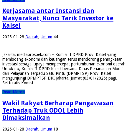
Kerjasama antar Instansi dan
Masyarakat, Kunci Tarik Investor ke
Kalsel
2025-01-28
Daerah
,
Umum
44
Jakarta, mediaprospek.com – Komisi II DPRD Prov. Kalsel yang
membidang ekonomi dan keuangan terus mendorong peningkatan
investasi sebagai upaya mempercepat pertumbuhan ekonomi daerah.
Untuk itu, Komisi II DPRD Kalsel bersama Dinas Penanaman Modal
dan Pelayanan Terpadu Satu Pintu (DPMPTSP) Prov. Kalsel
mengunjungi DPMPTSP DKI Jakarta, Jum’at (03/01/2025) pagi.
Sekteratis Komisi …
Read More »
Wakil Rakyat Berharap Pengawasan
Terhadap Truk ODOL Lebih
Dimaksimalkan
2025-01-28
Daerah
,
Umum
18