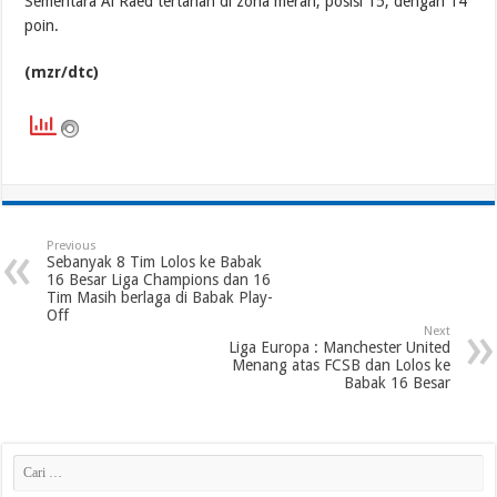
Sementara Al Raed tertahan di zona merah, posisi 15, dengan 14
poin.
(mzr/dtc)
Previous
Sebanyak 8 Tim Lolos ke Babak
16 Besar Liga Champions dan 16
Tim Masih berlaga di Babak Play-
Off
Next
Liga Europa : Manchester United
Menang atas FCSB dan Lolos ke
Babak 16 Besar