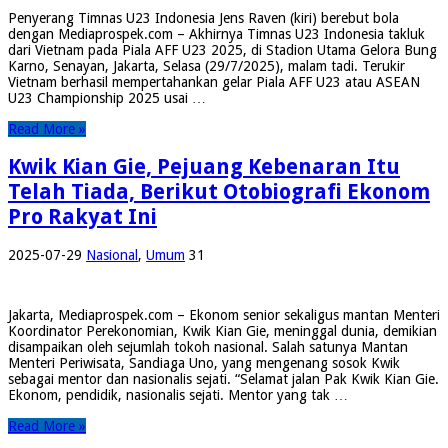
Penyerang Timnas U23 Indonesia Jens Raven (kiri) berebut bola
dengan Mediaprospek.com – Akhirnya Timnas U23 Indonesia takluk
dari Vietnam pada Piala AFF U23 2025, di Stadion Utama Gelora Bung
Karno, Senayan, Jakarta, Selasa (29/7/2025), malam tadi. Terukir
Vietnam berhasil mempertahankan gelar Piala AFF U23 atau ASEAN
U23 Championship 2025 usai …
Read More »
Kwik Kian Gie, Pejuang Kebenaran Itu
Telah Tiada, Berikut Otobiografi Ekonom
Pro Rakyat Ini
2025-07-29
Nasional
,
Umum
31
Jakarta, Mediaprospek.com – Ekonom senior sekaligus mantan Menteri
Koordinator Perekonomian, Kwik Kian Gie, meninggal dunia, demikian
disampaikan oleh sejumlah tokoh nasional. Salah satunya Mantan
Menteri Periwisata, Sandiaga Uno, yang mengenang sosok Kwik
sebagai mentor dan nasionalis sejati. “Selamat jalan Pak Kwik Kian Gie.
Ekonom, pendidik, nasionalis sejati. Mentor yang tak …
Read More »