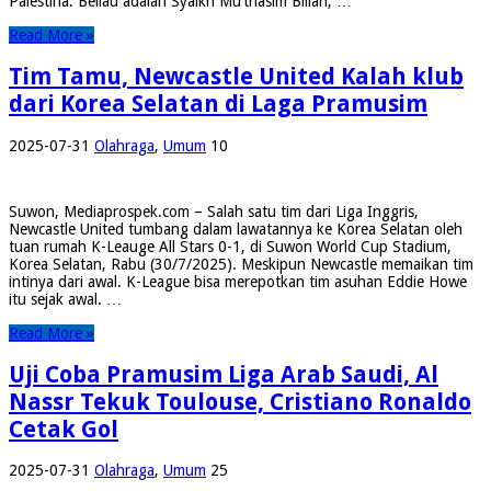
Palestina. Beliau adalah Syaikh Mu’thasim Billah, …
Read More »
Tim Tamu, Newcastle United Kalah klub
dari Korea Selatan di Laga Pramusim
2025-07-31
Olahraga
,
Umum
10
Suwon, Mediaprospek.com – Salah satu tim dari Liga Inggris,
Newcastle United tumbang dalam lawatannya ke Korea Selatan oleh
tuan rumah K-Leauge All Stars 0-1, di Suwon World Cup Stadium,
Korea Selatan, Rabu (30/7/2025). Meskipun Newcastle memaikan tim
intinya dari awal. K-League bisa merepotkan tim asuhan Eddie Howe
itu sejak awal. …
Read More »
Uji Coba Pramusim Liga Arab Saudi, Al
Nassr Tekuk Toulouse, Cristiano Ronaldo
Cetak Gol
2025-07-31
Olahraga
,
Umum
25