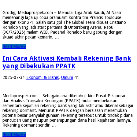
Grodig, Mediaprospek.com – Memulai Liga Arab Saudi, Al Nassr
memenangi laga uji coba pramusim kontra tim Prancis Toulouse
dengan skor 2-1. Salah satu gol The Global Team dibuat Cristiano
Ronaldo yang jadi start pertama di Untersberg Arena, Rabu
(30/7/2025) malam WIB. Padahal Ronaldo baru gabung dengan
skuad akhir pekan kemarin, …
Read More »
Ini Cara Aktivasi Kembali Rekening Bank
yang Dibekukan PPATK
2025-07-31
Ekonomi & Bisnis
,
Umum
41
Mediaprospek.com – Sebagaimana diketahui, kini Pusat Pelaporan
dan Analisis Transaksi Keuangan (PPATK) mulai membekukan
sementara sejumlah rekening bank yang tak aktif atau dikenal sebagai
rekening dormant. Menurut PPATK dengan beralasan menemukan
potensi besar penyalahgunaan rekening tersebut untuk tindak pidana
pencucian uang maupun penampungan dana hasil kejahatan lainnya.
Rekening dormant sendiri …
Read More »