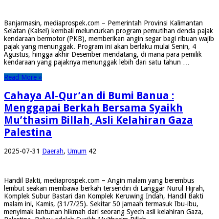
Banjarmasin, mediaprospek.com – Pemerintah Provinsi Kalimantan
Selatan (Kalsel) kembali meluncurkan program pemutihan denda pajak
kendaraan bermotor (PKB), memberikan angin segar bagi ribuan wajib
pajak yang menunggak. Program ini akan berlaku mulai Senin, 4
Agustus, hingga akhir Desember mendatang, di mana para pemilik
kendaraan yang pajaknya menunggak lebih dari satu tahun …
Read More »
Cahaya Al-Qur’an di Bumi Banua :
Menggapai Berkah Bersama Syaikh
Mu’thasim Billah, Asli Kelahiran Gaza
Palestina
2025-07-31
Daerah
,
Umum
42
Handil Bakti, mediaprospek.com – Angin malam yang berembus
lembut seakan membawa berkah tersendiri di Langgar Nurul Hijrah,
Komplek Subur Bastari dan Komplek Keruwing Indah, Handil Bakti
malam ini, Kamis, (31/7/25). Sekitar 50 jamaah termasuk Ibu-ibu,
menyimak lantunan hikmah dari seorang Syech asli kelahiran Gaza,