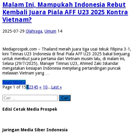
Malam Ini, Mampukah Indonesia Rebut
Kembali Juara Piala AFF U23 2025 Kontra
Vietnam?
2025-07-29
Olahraga
,
Umum
14
Mediaprospek.com – Thailand meraih juara tiga usai tekuk Filipina 3-1,
kini Timnas U23 Indonesia di final Piala AFF U23 2025 bakal berjuang
untuk merebut juara pertama dari Vietnam musim lalu, di malam ini,
Selasa (29/7/2025). Manajer Timnas U23, Ahmed Zaki Iskandar
mengatakan kesiapan Indonesia menjelang pertandingan puncak
melawan Vietnam yang …
Read More »
Page 1 of 15
1
2
3
4
5
»
10
...
Last »
Cari
untuk:
Edisi Cetak Media Prospek
Jaringan Media Siber Indonesia