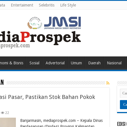
ata
Entertaiment
Selebritis
Life Style
nomi & Bisnis
Sosial
Advertorial
Umum
Daerah
Nasional
AN
asi Pasar, Pastikan Stok Bahan Pokok
22
Banjarmasin, mediaprospek.com – Kepala Dinas
Edisi
Perdagangan (Disdag) Provinsi Kalimantan