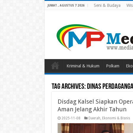
Seni & Budaya
Wis
JUMAT , AGUSTUS 7 2026
Kriminal & Hukum
Polkam
Eko
Tag Archives:
DINAS PERDAGANG
Disdag Kalsel Siapkan Oper
Aman Jelang Akhir Tahun
2025-11-08
Daerah
,
Ekonomi & Bisnis