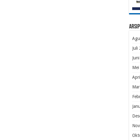
Arsip
Agu
Juli
Jun
Mei
Apr
Mar
Feb
Jan
Des
Nov
Okt