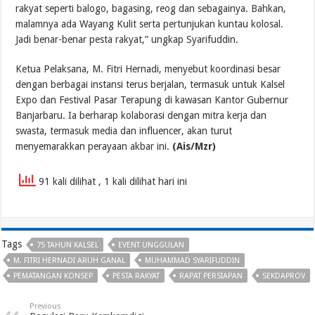
rakyat seperti balogo, bagasing, reog dan sebagainya. Bahkan,
malamnya ada Wayang Kulit serta pertunjukan kuntau kolosal.
Jadi benar-benar pesta rakyat,” ungkap Syarifuddin.
Ketua Pelaksana, M. Fitri Hernadi, menyebut koordinasi besar
dengan berbagai instansi terus berjalan, termasuk untuk Kalsel
Expo dan Festival Pasar Terapung di kawasan Kantor Gubernur
Banjarbaru. Ia berharap kolaborasi dengan mitra kerja dan
swasta, termasuk media dan influencer, akan turut
menyemarakkan perayaan akbar ini.
(Ais/Mzr)
91 kali dilihat
, 1 kali dilihat hari ini
Tags
75 TAHUN KALSEL
EVENT UNGGULAN
M. FITRI HERNADI ARUH GANAL
MUHAMMAD SYARIFUDDIN
PEMATANGAN KONSEP
PESTA RAKYAT
RAPAT PERSIAPAN
SEKDAPROV
Previous