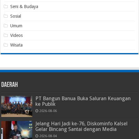
Seni & Budaya
Sosial
Umum
Videos
Wisata
Daerah
PT Bangun Banua Buka Saluran Keuangan
ke Publik
2026-08-06
Jelang Hari Jadi ke-76, Diskominfo Kalsel
Gelar Bincang Santai dengan Media
2026-08-04