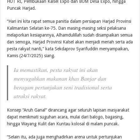
HUT RI, Pembukaan Kalsel Expo dan BUM Desa Expo, hingga
Puncak Harjad.
“Hari ini kita rapat semua panitia dalam persiapan Harjad Provinsi
Kalimantan Selatan ke-75. Dan masing-masing seksi pelaksana
melaporkan kesiapannya, Alhamdulillah sudah disampaikan semua
dan semoga, Harjad Provinsi Kalsel akan menjadi meriah serta ada
pesta rakyat nanti,” kata Sekdaprov Syarifuddin menyampaikan,
Kamis (24/7/2025) siang.
Ia memastikan, pesta rakyat ini akan
menyuguhkan makanan khas Banjar dan
beragam pertunjukan seni tradisional serta
atraksi rakyat.
Konsep “Aruh Ganal” dirancang agar seluruh lapisan masyarakat
dapat menikmati suguhan acara, mulai dari balogo, bagasing,
hingga Wayang Kulit dan Kuntau kolosal di malam puncak.
“Selain itu, ada juga menghadirkan arena untuk pertunjukan