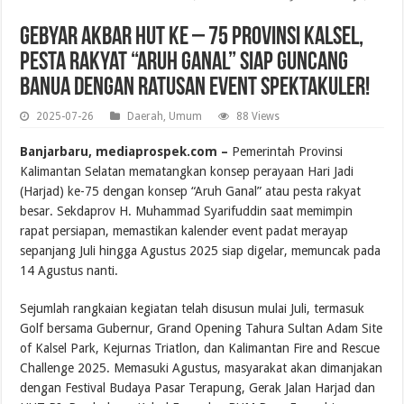
Gebyar Akbar HUT ke – 75 Provinsi Kalsel,
Pesta Rakyat “Aruh Ganal” Siap Guncang
Banua dengan Ratusan Event Spektakuler!
2025-07-26
Daerah
,
Umum
88 Views
Banjarbaru, mediaprospek.com –
Pemerintah Provinsi
Kalimantan Selatan mematangkan konsep perayaan Hari Jadi
(Harjad) ke-75 dengan konsep “Aruh Ganal” atau pesta rakyat
besar. Sekdaprov H. Muhammad Syarifuddin saat memimpin
rapat persiapan, memastikan kalender event padat merayap
sepanjang Juli hingga Agustus 2025 siap digelar, memuncak pada
14 Agustus nanti.
Sejumlah rangkaian kegiatan telah disusun mulai Juli, termasuk
Golf bersama Gubernur, Grand Opening Tahura Sultan Adam Site
of Kalsel Park, Kejurnas Triatlon, dan Kalimantan Fire and Rescue
Challenge 2025. Memasuki Agustus, masyarakat akan dimanjakan
dengan Festival Budaya Pasar Terapung, Gerak Jalan Harjad dan