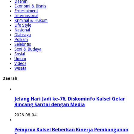
Daerah
Ekonomi & Bisnis
Entertaiment
Internasional
Kriminal & Hukum
Life Style
Nasional
Olahraga
Polkam
Selebritis
Seni & Budaya
Sosial
Umum
Videos
Wisata
Daerah
Jelang Hari Jadi ke-76, Diskominfo Kalsel Gelar
Bincang Santai dengan Media
2026-08-04
Pemprov Kalsel Beberkan Kinerja Pembangunan