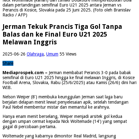
dalam pertandingan semifinal Euro U21 2025 antara Jerman vs
Perancis di Kosice, Slovakia pada 25 Juni 2025. (Foto oleh Branislav
Racko / AFP)
Jerman Tekuk Prancis Tiga Gol Tanpa
Balas dan ke Final Euro U21 2025
Melawan Inggris
2025-06-26
Olahraga
,
Umum
55 Views
Share
Mediaprospek.com –
Jerman membabat Perancis 3-0 pada babak
semifinal di Euro U21 2025 hingga ke final melawan Inggris, di Kosice
Football Arena, Slovakia, Rabu (25/6/2025) atau Kamis (26/6) dini hari
WIB.
Nelson Weiper (8′) membuka keunggulan Jerman saat laga baru
berjalan delapan menit lewat penyelesaian apik, setelah tendangan
Paul Nebel membentur mistar dan memantul ke arahnya.
Hanya enam menit berselang, Weiper menjadi arsitek gol kedua
dengan umpan cermat kepada Nick Woltemade (14′) yang sempat
gagal di percobaan pertama.
Woltemade yang kabarnya dimonitor Real Madrid, langsung