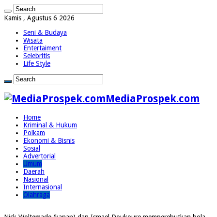
Kamis , Agustus 6 2026
Seni & Budaya
Wisata
Entertaiment
Selebritis
Life Style
MediaProspek.com
Home
Kriminal & Hukum
Polkam
Ekonomi & Bisnis
Sosial
Advertorial
Umum
Daerah
Nasional
Internasional
Olahraga
Nick Woltemade (kanan) dan Ismael Doukoure memperebutkan bola