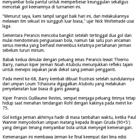
menyambar bola pantul untuk memperbesar keunggulan sekaligus
mencetak gol keenamnya di turnamen ini.
“Menurut saya, kami tampil sangat baik hari ini, dan melakukannya
melawan tim sekuat ini sungguh luar biasa,” ujar Nick Woltemade usai
laga.
Sementara Perancis mencoba bangkit setelah tertinggal dua gol dan
mulai mendominasi penguasaan bola, namun tak satu pun ancaman
serius mereka yang berhasil menembus ketatnya pertahanan Jerman
sebelum turun minum.
Babak kedua dimulai dengan peluang emas Perancis lewat Thierno
Barry, namun kiper Jerman Noah Atubolu menunjukkan refleks tajam
untuk menepis sepakan jarak dekat sang pemain pengganti.
Pada menit ke-68, Barry kembali dibuat frustrasi setelah sundulannya
dari umpan Loum Tchaouna digagalkan Atubolu yang melakukan
penyelamatan luar biasa di garis gawang.
Kiper Prancis Guillaume Restes, sempat menjaga peluang timnya tetap
hidup saat menahan tendangan Rohl dengan kakinya pada menit ke-
75.
Gol ketiga Jerman akhirnya hadir di masa tambahan waktu, ketika Paul
Wanner menyodorkan umpan matang kepada Brajan Gruda (90+5′)
yang dengan tenang menyambar bola untuk menyegel kemenangan.
Kemenangan ini membawa Jerman ke final keempat dari lima edisi