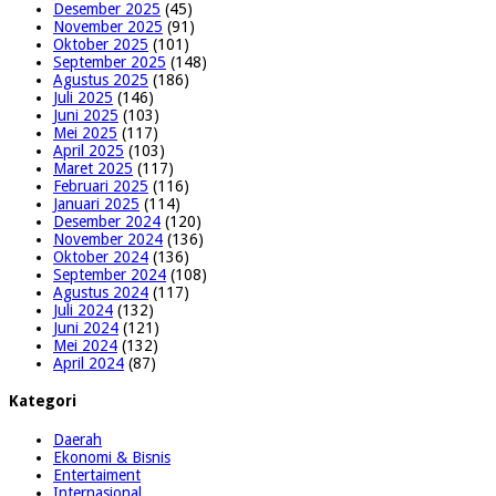
Desember 2025
(45)
November 2025
(91)
Oktober 2025
(101)
September 2025
(148)
Agustus 2025
(186)
Juli 2025
(146)
Juni 2025
(103)
Mei 2025
(117)
April 2025
(103)
Maret 2025
(117)
Februari 2025
(116)
Januari 2025
(114)
Desember 2024
(120)
November 2024
(136)
Oktober 2024
(136)
September 2024
(108)
Agustus 2024
(117)
Juli 2024
(132)
Juni 2024
(121)
Mei 2024
(132)
April 2024
(87)
Kategori
Daerah
Ekonomi & Bisnis
Entertaiment
Internasional