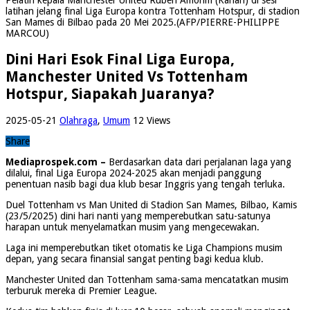
latihan jelang final Liga Europa kontra Tottenham Hotspur, di stadion
San Mames di Bilbao pada 20 Mei 2025.(AFP/PIERRE-PHILIPPE
MARCOU)
Dini Hari Esok Final Liga Europa,
Manchester United Vs Tottenham
Hotspur, Siapakah Juaranya?
2025-05-21
Olahraga
,
Umum
12 Views
Share
Mediaprospek.com –
Berdasarkan data dari perjalanan laga yang
dilalui, final Liga Europa 2024-2025 akan menjadi panggung
penentuan nasib bagi dua klub besar Inggris yang tengah terluka.
Duel Tottenham vs Man United di Stadion San Mames, Bilbao, Kamis
(23/5/2025) dini hari nanti yang memperebutkan satu-satunya
harapan untuk menyelamatkan musim yang mengecewakan.
Laga ini memperebutkan tiket otomatis ke Liga Champions musim
depan, yang secara finansial sangat penting bagi kedua klub.
Manchester United dan Tottenham sama-sama mencatatkan musim
terburuk mereka di Premier League.