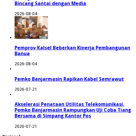
Bincang Santai dengan Media
2026-08-04
Pemprov Kalsel Beberkan Kinerja Pembangunan
Banua
2026-08-04
Pemko Banjarmasin Rapikan Kabel Semrawut
2026-07-21
Akselerasi Penataan Utilitas Telekomunikasi,
Pemko Banjarmasin Rampungkan Uji Coba Tiang
Bersama di Simpang Kantor Pos
2026-07-21