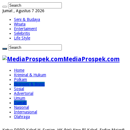
Jumat , Agustus 7 2026
Seni & Budaya
Wisata
Entertaiment
Selebritis
Life Style
MediaProspek.com
Home
Kriminal & Hukum
Polkam
Ekonomi & Bisnis
Sosial
Advertorial
Umum
Daerah
Nasional
Internasional
Olahraga
Ketua DPRD Kalsel H. Supian, HK (kiri) Kpw BI Kalsel, Fadjar Majardi