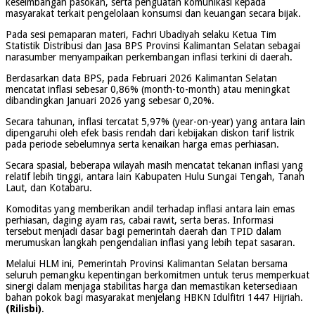
keseimbangan pasokan, serta penguatan komunikasi kepada
masyarakat terkait pengelolaan konsumsi dan keuangan secara bijak.
Pada sesi pemaparan materi, Fachri Ubadiyah selaku Ketua Tim
Statistik Distribusi dan Jasa BPS Provinsi Kalimantan Selatan sebagai
narasumber menyampaikan perkembangan inflasi terkini di daerah.
Berdasarkan data BPS, pada Februari 2026 Kalimantan Selatan
mencatat inflasi sebesar 0,86% (month-to-month) atau meningkat
dibandingkan Januari 2026 yang sebesar 0,20%.
Secara tahunan, inflasi tercatat 5,97% (year-on-year) yang antara lain
dipengaruhi oleh efek basis rendah dari kebijakan diskon tarif listrik
pada periode sebelumnya serta kenaikan harga emas perhiasan.
Secara spasial, beberapa wilayah masih mencatat tekanan inflasi yang
relatif lebih tinggi, antara lain Kabupaten Hulu Sungai Tengah, Tanah
Laut, dan Kotabaru.
Komoditas yang memberikan andil terhadap inflasi antara lain emas
perhiasan, daging ayam ras, cabai rawit, serta beras. Informasi
tersebut menjadi dasar bagi pemerintah daerah dan TPID dalam
merumuskan langkah pengendalian inflasi yang lebih tepat sasaran.
Melalui HLM ini, Pemerintah Provinsi Kalimantan Selatan bersama
seluruh pemangku kepentingan berkomitmen untuk terus memperkuat
sinergi dalam menjaga stabilitas harga dan memastikan ketersediaan
bahan pokok bagi masyarakat menjelang HBKN Idulfitri 1447 Hijriah.
(Rilisbi)
.