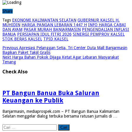
Share
Tags
EKONOMI KALIMANTAN SELATAN
GUBERNUR KALSEL H.
MUHIDIN
HARGA PANGAN LEBARAN 1447 H
INFO HARGA CABAI
DAN AYAM
PASAR MURAH BANJARMASIN
PENGENDALIAN INFLASI
BANUA
PERSIAPAN IDUL FITRI 2026
SINERGI PEMPROV KALSEL
STOK BERAS KALSEL
TPID KALSEL
Previous
Apresiasi Pelanggan Setia, Tri Center Duta Mall Banjarmasin
Bagikan Paket Takjil Gratis
Next
Harga Bahan Pokok Dijaga Ketat Agar Lebaran Masyarakat
Tenang
Check Also
PT Bangun Banua Buka Saluran
Keuangan ke Publik
Banjarmasin, mediaprospek.com – PT Bangun Banua Kalimantan
Selatan menggelar dialog terbuka bersama ratusan jurnalis di …
Cari
untuk: