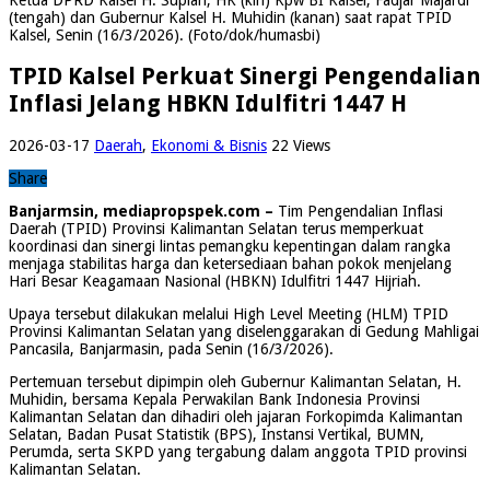
(tengah) dan Gubernur Kalsel H. Muhidin (kanan) saat rapat TPID
Kalsel, Senin (16/3/2026). (Foto/dok/humasbi)
TPID Kalsel Perkuat Sinergi Pengendalian
Inflasi Jelang HBKN Idulfitri 1447 H
2026-03-17
Daerah
,
Ekonomi & Bisnis
22 Views
Share
Banjarmsin, mediapropspek.com –
Tim Pengendalian Inflasi
Daerah (TPID) Provinsi Kalimantan Selatan terus memperkuat
koordinasi dan sinergi lintas pemangku kepentingan dalam rangka
menjaga stabilitas harga dan ketersediaan bahan pokok menjelang
Hari Besar Keagamaan Nasional (HBKN) Idulfitri 1447 Hijriah.
Upaya tersebut dilakukan melalui High Level Meeting (HLM) TPID
Provinsi Kalimantan Selatan yang diselenggarakan di Gedung Mahligai
Pancasila, Banjarmasin, pada Senin (16/3/2026).
Pertemuan tersebut dipimpin oleh Gubernur Kalimantan Selatan, H.
Muhidin, bersama Kepala Perwakilan Bank Indonesia Provinsi
Kalimantan Selatan dan dihadiri oleh jajaran Forkopimda Kalimantan
Selatan, Badan Pusat Statistik (BPS), Instansi Vertikal, BUMN,
Perumda, serta SKPD yang tergabung dalam anggota TPID provinsi
Kalimantan Selatan.