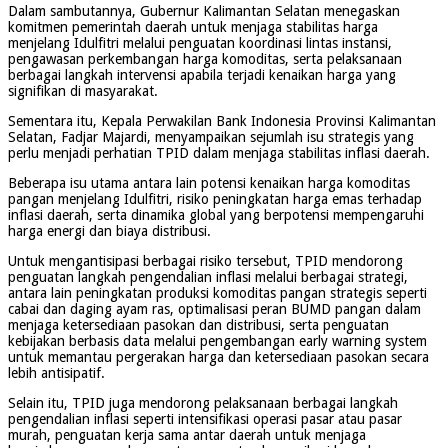
Dalam sambutannya, Gubernur Kalimantan Selatan menegaskan
komitmen pemerintah daerah untuk menjaga stabilitas harga
menjelang Idulfitri melalui penguatan koordinasi lintas instansi,
pengawasan perkembangan harga komoditas, serta pelaksanaan
berbagai langkah intervensi apabila terjadi kenaikan harga yang
signifikan di masyarakat.
Sementara itu, Kepala Perwakilan Bank Indonesia Provinsi Kalimantan
Selatan, Fadjar Majardi, menyampaikan sejumlah isu strategis yang
perlu menjadi perhatian TPID dalam menjaga stabilitas inflasi daerah.
Beberapa isu utama antara lain potensi kenaikan harga komoditas
pangan menjelang Idulfitri, risiko peningkatan harga emas terhadap
inflasi daerah, serta dinamika global yang berpotensi mempengaruhi
harga energi dan biaya distribusi.
Untuk mengantisipasi berbagai risiko tersebut, TPID mendorong
penguatan langkah pengendalian inflasi melalui berbagai strategi,
antara lain peningkatan produksi komoditas pangan strategis seperti
cabai dan daging ayam ras, optimalisasi peran BUMD pangan dalam
menjaga ketersediaan pasokan dan distribusi, serta penguatan
kebijakan berbasis data melalui pengembangan early warning system
untuk memantau pergerakan harga dan ketersediaan pasokan secara
lebih antisipatif.
Selain itu, TPID juga mendorong pelaksanaan berbagai langkah
pengendalian inflasi seperti intensifikasi operasi pasar atau pasar
murah, penguatan kerja sama antar daerah untuk menjaga