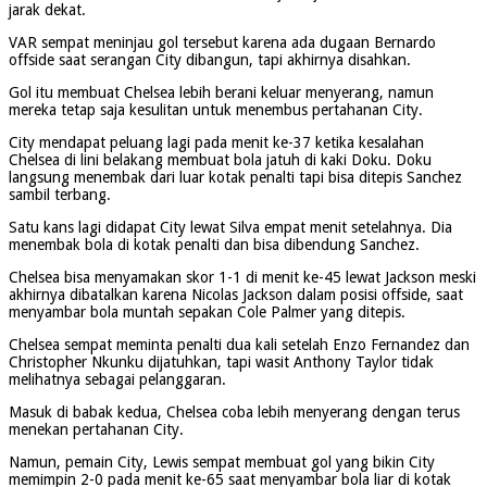
jarak dekat.
VAR sempat meninjau gol tersebut karena ada dugaan Bernardo
offside saat serangan City dibangun, tapi akhirnya disahkan.
Gol itu membuat Chelsea lebih berani keluar menyerang, namun
mereka tetap saja kesulitan untuk menembus pertahanan City.
City mendapat peluang lagi pada menit ke-37 ketika kesalahan
Chelsea di lini belakang membuat bola jatuh di kaki Doku. Doku
langsung menembak dari luar kotak penalti tapi bisa ditepis Sanchez
sambil terbang.
Satu kans lagi didapat City lewat Silva empat menit setelahnya. Dia
menembak bola di kotak penalti dan bisa dibendung Sanchez.
Chelsea bisa menyamakan skor 1-1 di menit ke-45 lewat Jackson meski
akhirnya dibatalkan karena Nicolas Jackson dalam posisi offside, saat
menyambar bola muntah sepakan Cole Palmer yang ditepis.
Chelsea sempat meminta penalti dua kali setelah Enzo Fernandez dan
Christopher Nkunku dijatuhkan, tapi wasit Anthony Taylor tidak
melihatnya sebagai pelanggaran.
Masuk di babak kedua, Chelsea coba lebih menyerang dengan terus
menekan pertahanan City.
Namun, pemain City, Lewis sempat membuat gol yang bikin City
memimpin 2-0 pada menit ke-65 saat menyambar bola liar di kotak