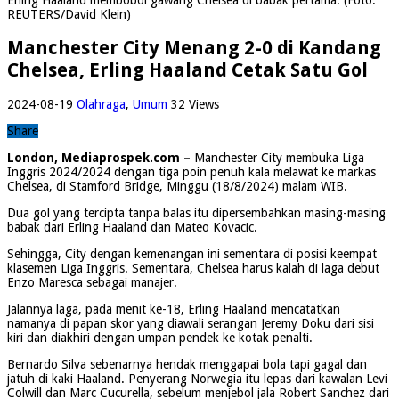
REUTERS/David Klein)
Manchester City Menang 2-0 di Kandang
Chelsea, Erling Haaland Cetak Satu Gol
2024-08-19
Olahraga
,
Umum
32 Views
Share
London, Mediaprospek.com –
Manchester City membuka Liga
Inggris 2024/2024 dengan tiga poin penuh kala melawat ke markas
Chelsea, di Stamford Bridge, Minggu (18/8/2024) malam WIB.
Dua gol yang tercipta tanpa balas itu dipersembahkan masing-masing
babak dari Erling Haaland dan Mateo Kovacic.
Sehingga, City dengan kemenangan ini sementara di posisi keempat
klasemen Liga Inggris. Sementara, Chelsea harus kalah di laga debut
Enzo Maresca sebagai manajer.
Jalannya laga, pada menit ke-18, Erling Haaland mencatatkan
namanya di papan skor yang diawali serangan Jeremy Doku dari sisi
kiri dan diakhiri dengan umpan pendek ke kotak penalti.
Bernardo Silva sebenarnya hendak menggapai bola tapi gagal dan
jatuh di kaki Haaland. Penyerang Norwegia itu lepas dari kawalan Levi
Colwill dan Marc Cucurella, sebelum menjebol jala Robert Sanchez dari