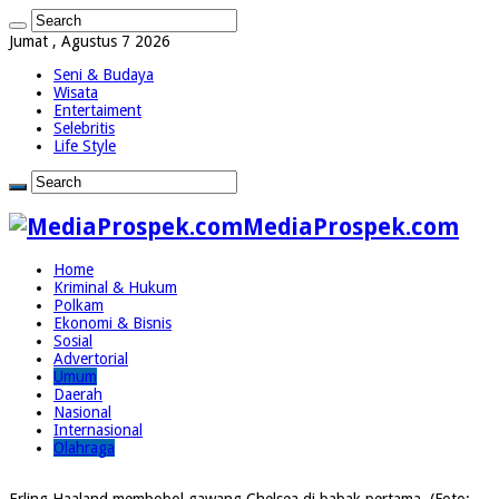
Jumat , Agustus 7 2026
Seni & Budaya
Wisata
Entertaiment
Selebritis
Life Style
MediaProspek.com
Home
Kriminal & Hukum
Polkam
Ekonomi & Bisnis
Sosial
Advertorial
Umum
Daerah
Nasional
Internasional
Olahraga
Erling Haaland membobol gawang Chelsea di babak pertama. (Foto: