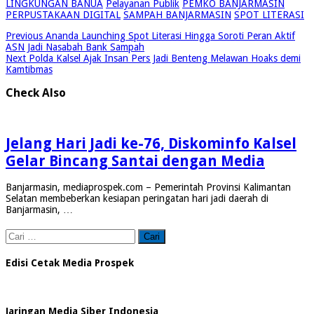
LINGKUNGAN BANUA
Pelayanan Publik
PEMKO BANJARMASIN
PERPUSTAKAAN DIGITAL
SAMPAH BANJARMASIN
SPOT LITERASI
Previous
Ananda Launching Spot Literasi Hingga Soroti Peran Aktif
ASN Jadi Nasabah Bank Sampah
Next
Polda Kalsel Ajak Insan Pers Jadi Benteng Melawan Hoaks demi
Kamtibmas
Check Also
Jelang Hari Jadi ke-76, Diskominfo Kalsel
Gelar Bincang Santai dengan Media
Banjarmasin, mediaprospek.com – Pemerintah Provinsi Kalimantan
Selatan membeberkan kesiapan peringatan hari jadi daerah di
Banjarmasin, …
Cari
untuk:
Edisi Cetak Media Prospek
Jaringan Media Siber Indonesia