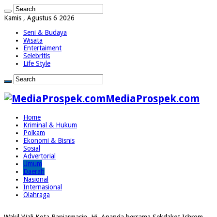
Kamis , Agustus 6 2026
Seni & Budaya
Wisata
Entertaiment
Selebritis
Life Style
MediaProspek.com
Home
Kriminal & Hukum
Polkam
Ekonomi & Bisnis
Sosial
Advertorial
Umum
Daerah
Nasional
Internasional
Olahraga
Wakil Wali Kota Banjarmasin, Hj. Ananda bersama Sekdakot Ichrom