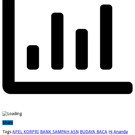
Share
Tags
APEL KORPRI
BANK SAMPAH ASN
BUDAYA BACA
Hj Ananda