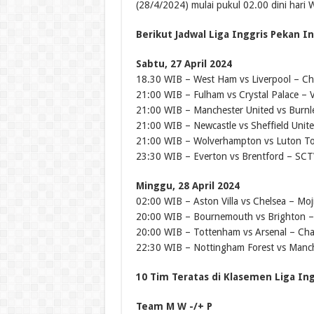
(28/4/2024) mulai pukul 02.00 dini hari W
Berikut Jadwal Liga Inggris Pekan Ini
Sabtu, 27 April 2024
18.30 WIB – West Ham vs Liverpool – Ch
21:00 WIB – Fulham vs Crystal Palace – V
21:00 WIB – Manchester United vs Burnl
21:00 WIB – Newcastle vs Sheffield Unit
21:00 WIB – Wolverhampton vs Luton To
23:30 WIB – Everton vs Brentford – SCTV
Minggu, 28 April 2024
02:00 WIB – Aston Villa vs Chelsea – Moj
20:00 WIB – Bournemouth vs Brighton –
20:00 WIB – Tottenham vs Arsenal – Cha
22:30 WIB – Nottingham Forest vs Manche
10 Tim Teratas di Klasemen Liga Ing
Team M W -/+ P