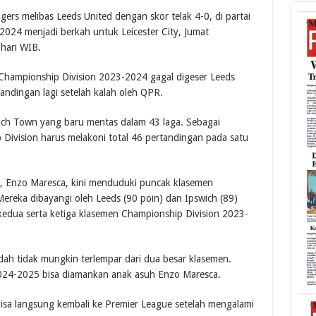
rs melibas Leeds United dengan skor telak 4-0, di partai
024 menjadi berkah untuk Leicester City, Jumat
 hari WIB.
Championship Division 2023-2024 gagal digeser Leeds
andingan lagi setelah kalah oleh QPR.
pswich Town yang baru mentas dalam 43 laga. Sebagai
 Division harus melakoni total 46 pertandingan pada satu
lia, Enzo Maresca, kini menduduki puncak klasemen
ereka dibayangi oleh Leeds (90 poin) dan Ipswich (89)
kedua serta ketiga klasemen Championship Division 2023-
dah tidak mungkin terlempar dari dua besar klasemen.
2024-2025 bisa diamankan anak asuh Enzo Maresca.
bisa langsung kembali ke Premier League setelah mengalami