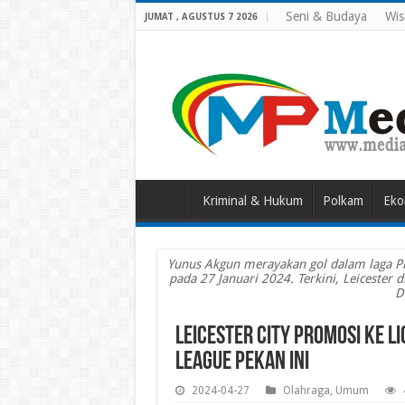
Seni & Budaya
Wis
JUMAT , AGUSTUS 7 2026
Kriminal & Hukum
Polkam
Eko
Yunus Akgun merayakan gol dalam laga Pia
pada 27 Januari 2024. Terkini, Leicester
D
Leicester City Promosi ke L
League Pekan Ini
2024-04-27
Olahraga
,
Umum