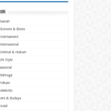
gori
Daerah
Ekonomi & Bisnis
Entertaiment
Internasional
Kriminal & Hukum
Life Style
Nasional
Olahraga
Polkam
Selebritis
Seni & Budaya
Sosial