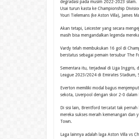
degradasi pada musim 2022-2023 silam.
Usai turun kasta ke Championship Divisio
Youri Tielemans (ke Aston Villa), James 
Akan tetapi, Leicester yang secara menge
masih bisa mengandalkan legenda mereka,
Vardy telah membukukan 16 gol di Champi
berstatus sebagai pemain tersubur The Fo
Sementara itu, terjadwal di Liga Inggris,
League 2023/2024 di Emirates Stadium, 
Everton memiliki modal bagus menjemput 
sekota, Liverpool dengan skor 2-0 dalam
Di sisi lain, Brentford tercatat tak pernah
mereka sukses meraih kemenangan dan ya
Town.
Laga lainnya adalah laga Aston Villa vs Ch