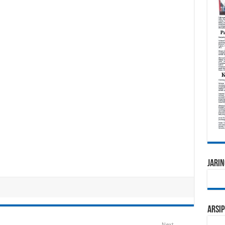
Jarin
Arsip
Next