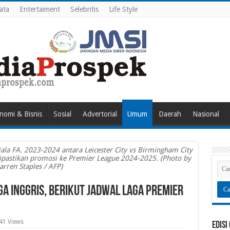
ata
Entertaiment
Selebritis
Life Style
nomi & Bisnis
Sosial
Advertorial
Umum
Daerah
Nasional
la FA. 2023-2024 antara Leicester City vs Birmingham City
 dipastikan promosi ke Premier League 2024-2025. (Photo by
arren Staples / AFP)
iga Inggris, Berikut Jadwal Laga Premier
41 Views
Edisi