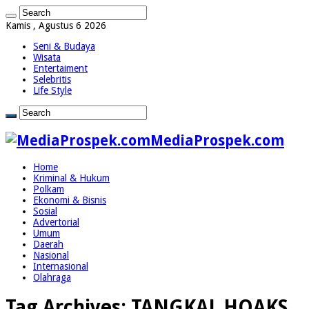
Kamis , Agustus 6 2026
Seni & Budaya
Wisata
Entertaiment
Selebritis
Life Style
MediaProspek.com
Home
Kriminal & Hukum
Polkam
Ekonomi & Bisnis
Sosial
Advertorial
Umum
Daerah
Nasional
Internasional
Olahraga
Tag Archives:
TANGKAL HOAKS