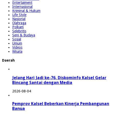
Entertaiment
Internasional
Kriminal & Hukum
Life Style
Nasional
Olahraga
Polkam
Selebritis
Seni & Budaya
Sosial
Umum
Videos
Wisata
Daerah
Jelang Hari Jadi ke-76, Diskominfo Kalsel Gelar
Bincang Santai dengan Media
2026-08-04
Pemprov Kalsel Beberkan Kinerja Pembangunan
Banua