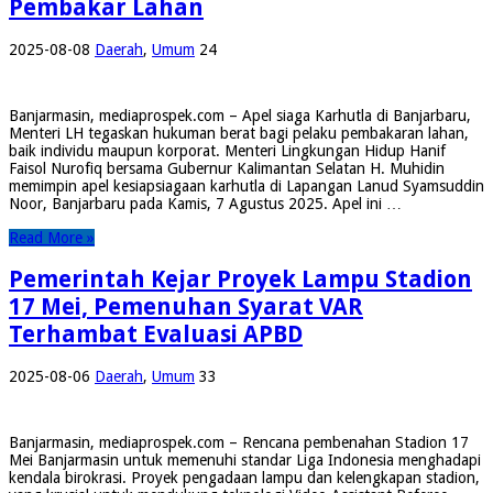
Pembakar Lahan
2025-08-08
Daerah
,
Umum
24
Banjarmasin, mediaprospek.com – Apel siaga Karhutla di Banjarbaru,
Menteri LH tegaskan hukuman berat bagi pelaku pembakaran lahan,
baik individu maupun korporat. Menteri Lingkungan Hidup Hanif
Faisol Nurofiq bersama Gubernur Kalimantan Selatan H. Muhidin
memimpin apel kesiapsiagaan karhutla di Lapangan Lanud Syamsuddin
Noor, Banjarbaru pada Kamis, 7 Agustus 2025. Apel ini …
Read More »
Pemerintah Kejar Proyek Lampu Stadion
17 Mei, Pemenuhan Syarat VAR
Terhambat Evaluasi APBD
2025-08-06
Daerah
,
Umum
33
Banjarmasin, mediaprospek.com – Rencana pembenahan Stadion 17
Mei Banjarmasin untuk memenuhi standar Liga Indonesia menghadapi
kendala birokrasi. Proyek pengadaan lampu dan kelengkapan stadion,