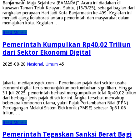
Banjarmasin Maju Sejahtera (BAMARA)”. Acara ini diadakan di
kawasan Taman Teluk Kelayan, Sabtu, (13/9/25), sebagai bagian dari
rangkaian perayaan Hari Jadi Kota Banjarmasin ke-499. Kegiatan ini
menjadi ajang kolaborasi antara pemerintah dan masyarakat dalam
memajukan kota. Kegiatan …
Read More »
Pemerintah Kumpulkan Rp40,02 Triliun
dari Sektor Ekonomi Digital
2025-08-28
Nasional
,
Umum
45
Jakarta, mediaprospek.com – Penerimaan pajak dari sektor usaha
ekonomi digital terus menunjukkan pertumbuhan signifikan. Hingga
31 Juli 2025, pemerintah berhasil mengumpulkan total Rp40,02 triliun
dari berbagai jenis pajak di sektor ini. Angka tersebut mencakup
beberapa komponen utama, yakni Pajak Pertambahan Nilai (PPN)
Perdagangan Melalui Sistem Elektronik (PMSE) sebesar Rp31,06
triliun, …
Read More »
Pemerintah Tegaskan Sanksi Berat Bagi