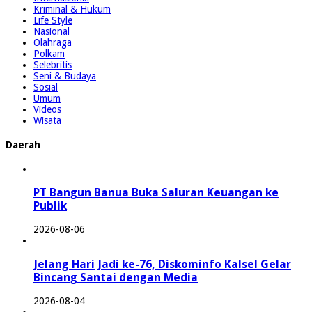
Kriminal & Hukum
Life Style
Nasional
Olahraga
Polkam
Selebritis
Seni & Budaya
Sosial
Umum
Videos
Wisata
Daerah
PT Bangun Banua Buka Saluran Keuangan ke
Publik
2026-08-06
Jelang Hari Jadi ke-76, Diskominfo Kalsel Gelar
Bincang Santai dengan Media
2026-08-04