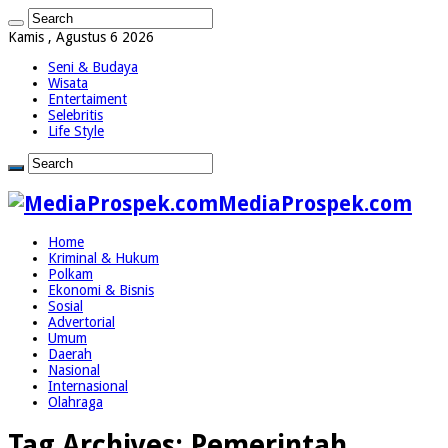
Kamis , Agustus 6 2026
Seni & Budaya
Wisata
Entertaiment
Selebritis
Life Style
MediaProspek.com
Home
Kriminal & Hukum
Polkam
Ekonomi & Bisnis
Sosial
Advertorial
Umum
Daerah
Nasional
Internasional
Olahraga
Tag Archives:
Pemerintah