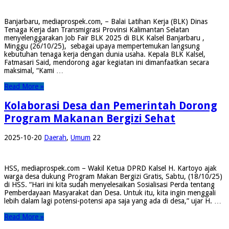
Banjarbaru, mediaprospek.com, – Balai Latihan Kerja (BLK) Dinas
Tenaga Kerja dan Transmigrasi Provinsi Kalimantan Selatan
menyelenggarakan Job Fair BLK 2025 di BLK Kalsel Banjarbaru ,
Minggu (26/10/25), sebagai upaya mempertemukan langsung
kebutuhan tenaga kerja dengan dunia usaha. Kepala BLK Kalsel,
Fatmasari Said, mendorong agar kegiatan ini dimanfaatkan secara
maksimal, “Kami …
Read More »
Kolaborasi Desa dan Pemerintah Dorong
Program Makanan Bergizi Sehat
2025-10-20
Daerah
,
Umum
22
HSS, mediaprospek.com – Wakil Ketua DPRD Kalsel H. Kartoyo ajak
warga desa dukung Program Makan Bergizi Gratis, Sabtu, (18/10/25)
di HSS. “Hari ini kita sudah menyelesaikan Sosialisasi Perda tentang
Pemberdayaan Masyarakat dan Desa. Untuk itu, kita ingin menggali
lebih dalam lagi potensi-potensi apa saja yang ada di desa,” ujar H. …
Read More »