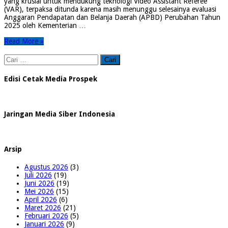
yang krusial untuk mendukung teknologi Video Assistant Referee
(VAR), terpaksa ditunda karena masih menunggu selesainya evaluasi
Anggaran Pendapatan dan Belanja Daerah (APBD) Perubahan Tahun
2025 oleh Kementerian …
Read More »
Cari
untuk:
Edisi Cetak Media Prospek
Jaringan Media Siber Indonesia
Arsip
Agustus 2026
(3)
Juli 2026
(19)
Juni 2026
(19)
Mei 2026
(15)
April 2026
(6)
Maret 2026
(21)
Februari 2026
(5)
Januari 2026
(9)