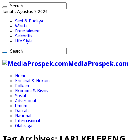
Jumat , Agustus 7 2026
Seni & Budaya
Wisata
Entertaiment
Selebritis
Life Style
MediaProspek.com
Home
Kriminal & Hukum
Polkam
Ekonomi & Bisnis
Sosial
Advertorial
Umum
Daerah
Nasional
Internasional
Olahraga
Tag Archives:
LARI KELERENG