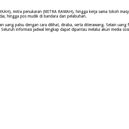
BERKAH), mitra penukaran (MITRA RAMAH), hingga kerja sama tokoh masya
dai, hingga pos mudik di bandara dan pelabuhan.
n uang palsu dengan cara dilihat, diraba, serta diterawang. Selain uang 
eluruh informasi jadwal lengkap dapat dipantau melalui akun media sosi