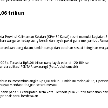
06 triliun
ia Provinsi Kalimantan Selatan (KPw BI Kalsel) resmi memulai kegiatan
uhan warga terhadap uang bersih dan layak pakai guna menyambut Ramadha
rsediaan uang dalam jumlah cukup dan pecahan sesuai keinginan warga,”
6). Tersedia Rp3,06 triliun uang layak edar di 120 titik se-
ar via aplikasi PINTAR sekarang! (Foto/dok/humasbi)
hun ini menembus angka Rp3,06 triliun. Jumlah ini melonjak 36,1 persen
rakyat mendapat bagian secara merata.
 bank pada 13 kabupaten serta kota. Tersedia pula 25 titik tambahan da
ar tidak perlu berdesakan.