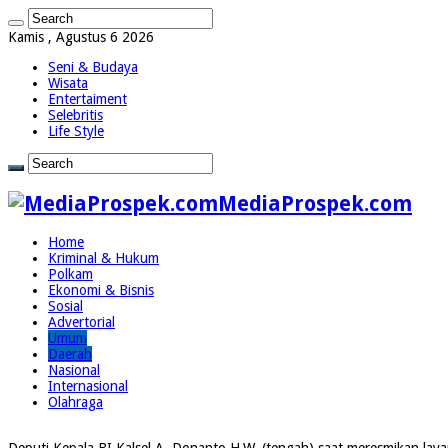
Kamis , Agustus 6 2026
Seni & Budaya
Wisata
Entertaiment
Selebritis
Life Style
MediaProspek.com
Home
Kriminal & Hukum
Polkam
Ekonomi & Bisnis
Sosial
Advertorial
Umum
Daerah
Nasional
Internasional
Olahraga
Deputi Kepala BI Kalsel A. Donanto H.W. (tengah) saat meresmikan la