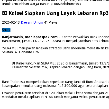
untuk kemudahan warga Banua. (Foto/dok/humasbi)
BI Kalsel Siapkan Uang Layak Lebaran Rp3,
2026-02-13
Daerah
,
Umum
41 Views
Share
Banjarmasin, mediaprospek.com
– Kantor Perwakilan Bank Indones
Banjarmasin, Jumat (13/2/ 2026). Acara ini menjadi jawaban atas kebut
“SERAMBI merupakan langkah strategis Bank Indonesia memastikan kete
Selatan, A. Donanto H.W.
BI Kalsel luncurkan SERAMBI 2026 di Banjarmasin, Jumat (13/2/202
Kalimantan Selatan. Yuk, siapkan lebaran dengan uang baru, daft
Bank Indonesia memperkirakan keperluan uang tunai di Bumi Antasari ta
kesempatan menukar uang maksimal Rp5.300.000 agar seluruh lapisan 
Layanan penukaran tersebar di 120 lokasi melalui kerja sama dengan 21
mendaftar melalui aplikasi PINTAR untuk mengatur waktu penukaran ag