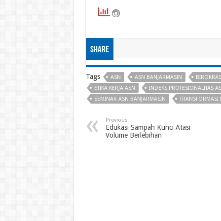
Share
Tags
ASN
ASN BANJARMASIN
BIROKRA
ETIKA KERJA ASN
INDEKS PROFESIONALITAS A
SEMINAR ASN BANJARMASIN
TRANSFORMASI 
Previous
Edukasi Sampah Kunci Atasi
Volume Berlebihan