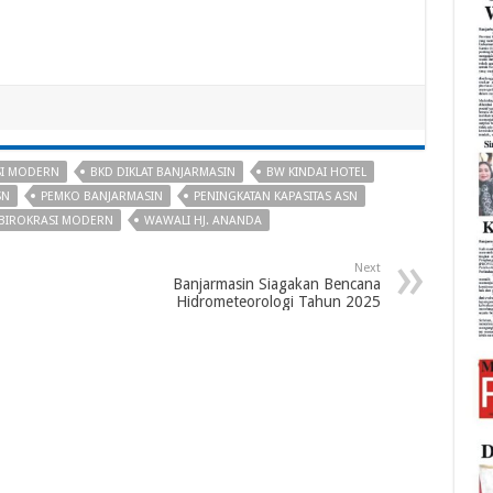
SI MODERN
BKD DIKLAT BANJARMASIN
BW KINDAI HOTEL
SN
PEMKO BANJARMASIN
PENINGKATAN KAPASITAS ASN
BIROKRASI MODERN
WAWALI HJ. ANANDA
Next
Banjarmasin Siagakan Bencana
Hidrometeorologi Tahun 2025