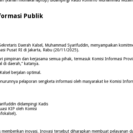
ormasi Publik
 Sekretaris Daerah Kalsel, Muhammad Syarifuddin, menyampaikan komitme
asi Pusat RI di Jakarta, Rabu (20/11/2025).
i pimpinan dan kerjasama semua pihak, termasuk Komisi Informasi Provins
 di daerah,” katanya.
lsel berjalan optimal.
 menurunnya pelaporan sengketa informasi oleh masyarakat ke Komisi Inform
arifuddin didampingi Kadis
asi KIP oleh Komisi
fokalsel).
 memberikan inovasi. Inovasi tersebut diharapkan membuat pelayanan dan 