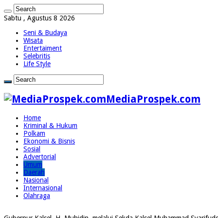
Sabtu , Agustus 8 2026
Seni & Budaya
Wisata
Entertaiment
Selebritis
Life Style
MediaProspek.com
Home
Kriminal & Hukum
Polkam
Ekonomi & Bisnis
Sosial
Advertorial
Umum
Daerah
Nasional
Internasional
Olahraga
Gubernur Kalsel, H. Muhidin, melalui Sekda Kalsel Muhammad Syarifud