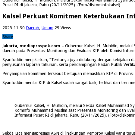
Pusat RI di Jakarta, Rabu (20/11/2025). (Foto/diskominfokalsel).
Kalsel Perkuat Komitmen Keterbukaan Inf
2025-11-30
Daerah
,
Umum
29 Views
Share
Jakarta, mediaprospek.com –
Gubernur Kalsel, H. Muhidin, melalui
daerah pada Presentasi Monitoring dan Evaluasi KIP oleh Komisi Inform
Syarifuddin menjelaskan, “Tentunya juga didukung dengan kebijakan dar
penyusunan laporan tahunan, serta pendampingan Badan Publik Vertikal
Penyampaian komitmen tersebut bertujuan memastikan KIP di Provinsi Ka
Syarifuddin menilai KIP di Kalsel sudah sangat baik, terlihat dari tren
Gubernur Kalsel, H. Muhidin, melalui Sekda Kalsel Muhammad Sy
Kominfo Muhammad Muslim saat Presentasi Monitoring dan Evalu
Informasi Pusat RI di Jakarta, Rabu (20/11/2025). (Foto/diskomin
Sekda juga mengapresiasi ASN di lingkungan Pemprov Kalsel yang terus