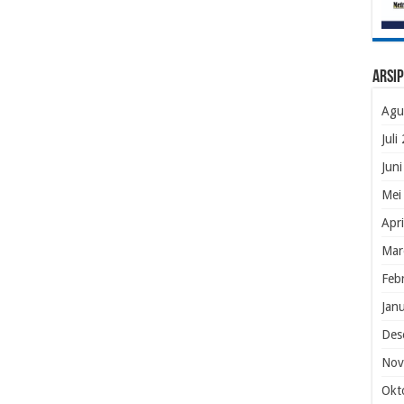
Arsip
Agu
Juli
Jun
Mei
Apr
Mar
Feb
Jan
Des
Nov
Okt