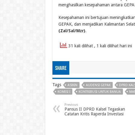
menghasilkan kesepahaman antara GEPAK 
Kesepahaman ini bertujuan meningkatkan 
GEPAK, dan menjadikan Kalimantan Selata
(Zal/Sal/Mzr)
.
31 kali dilihat
, 1 kali dilihat hari ini
Share
Tags
ASIKIN
AUDENSI GEPAK
DPRD KAL
KOMISI I
KONTRIBUSI UNTUK BANUA
MAN
Previous
Pansus II DPRD Kalsel Tegaskan
Catatan Kritis Raperda Investasi