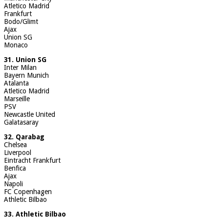
Atletico Madrid
Frankfurt
Bodo/Glimt
Ajax
Union SG
Monaco
31. Union SG
Inter Milan
Bayern Munich
Atalanta
Atletico Madrid
Marseille
PSV
Newcastle United
Galatasaray
32. Qarabag
Chelsea
Liverpool
Eintracht Frankfurt
Benfica
Ajax
Napoli
FC Copenhagen
Athletic Bilbao
33. Athletic Bilbao