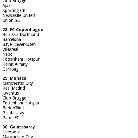
Club Brugge
Ajax
Sporting CP
Newcastle United
Union SG
28. FC Copenhagen
Borussia Dortmund
Barcelona
Bayer Leverkusen
Villarreal
Napoli
Tottenham Hotspur
Kairat Almaty
Qarabag
29. Monaco
Manchester City
Real Madrid
Juventus
Club Brugge
Tottenham Hotspur
Bodo/Glimt
Galatasaray
Pafos FC
30. Galatasaray
Liverpool
Manchester City