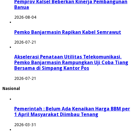
Pemprov Kalsel Beberkan Kinerja Pembangunan
Banua
2026-08-04
Pemko Banjarmasin Rapikan Kabel Semrawut
2026-07-21
Akselerasi Penataan Utilitas Telekomunikasi,
Pemko Banjarmasin Rampungkan Uji Coba Tiang
Bersama di Simpang Kantor Pos
2026-07-21
Nasional
Pemerintah : Belum Ada Kenaikan Harga BBM per
1 April Masyarakat Diimbau Tenang
2026-03-31