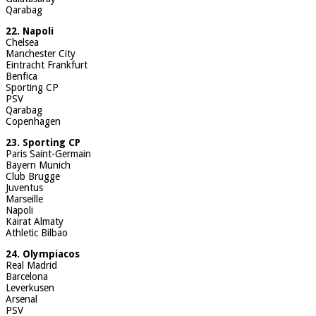
Qarabag
22. Napoli
Chelsea
Manchester City
Eintracht Frankfurt
Benfica
Sporting CP
PSV
Qarabag
Copenhagen
23. Sporting CP
Paris Saint-Germain
Bayern Munich
Club Brugge
Juventus
Marseille
Napoli
Kairat Almaty
Athletic Bilbao
24. Olympiacos
Real Madrid
Barcelona
Leverkusen
Arsenal
PSV