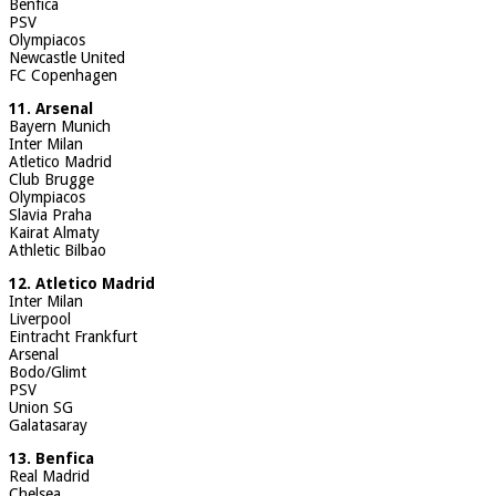
Benfica
PSV
Olympiacos
Newcastle United
FC Copenhagen
11. Arsenal
Bayern Munich
Inter Milan
Atletico Madrid
Club Brugge
Olympiacos
Slavia Praha
Kairat Almaty
Athletic Bilbao
12. Atletico Madrid
Inter Milan
Liverpool
Eintracht Frankfurt
Arsenal
Bodo/Glimt
PSV
Union SG
Galatasaray
13. Benfica
Real Madrid
Chelsea