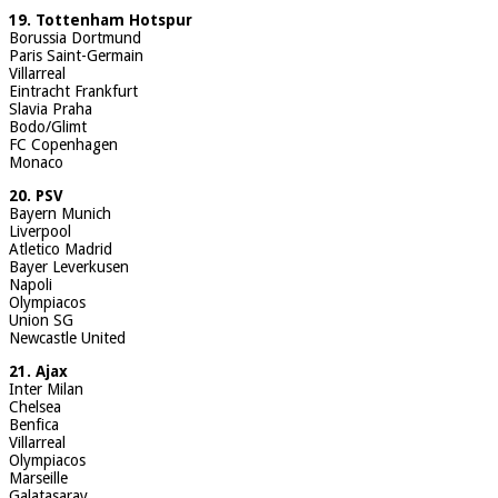
19. Tottenham Hotspur
Borussia Dortmund
Paris Saint-Germain
Villarreal
Eintracht Frankfurt
Slavia Praha
Bodo/Glimt
FC Copenhagen
Monaco
20. PSV
Bayern Munich
Liverpool
Atletico Madrid
Bayer Leverkusen
Napoli
Olympiacos
Union SG
Newcastle United
21. Ajax
Inter Milan
Chelsea
Benfica
Villarreal
Olympiacos
Marseille
Galatasaray