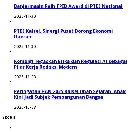
Banjarmasin Raih TPID Award di PTBI Nasional
2025-11-30
PTBI Kalsel, Sinergi Pusat Dorong Ekonomi
Daerah
2025-11-30
Komdigi Tegaskan Etika dan Regulasi AI sebagai
Pilar Kerja Redaksi Modern
2025-11-28
Peringatan HAN 2025 Kalsel Ubah Sejarah, Anak
Kini Jadi Subjek Pembangunan Bangsa
2025-10-08
Ekobis