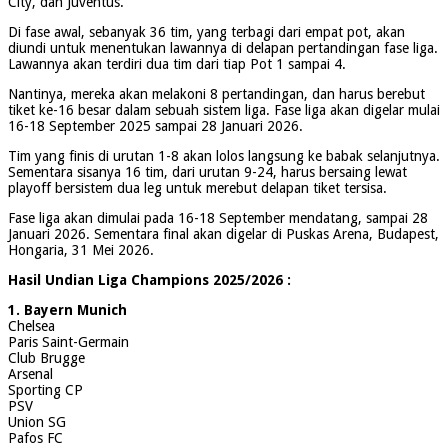
City, dan Juventus.
Di fase awal, sebanyak 36 tim, yang terbagi dari empat pot, akan
diundi untuk menentukan lawannya di delapan pertandingan fase liga.
Lawannya akan terdiri dua tim dari tiap Pot 1 sampai 4.
Nantinya, mereka akan melakoni 8 pertandingan, dan harus berebut
tiket ke-16 besar dalam sebuah sistem liga. Fase liga akan digelar mulai
16-18 September 2025 sampai 28 Januari 2026.
Tim yang finis di urutan 1-8 akan lolos langsung ke babak selanjutnya.
Sementara sisanya 16 tim, dari urutan 9-24, harus bersaing lewat
playoff bersistem dua leg untuk merebut delapan tiket tersisa.
Fase liga akan dimulai pada 16-18 September mendatang, sampai 28
Januari 2026. Sementara final akan digelar di Puskas Arena, Budapest,
Hongaria, 31 Mei 2026.
Hasil Undian Liga Champions 2025/2026 :
1. Bayern Munich
Chelsea
Paris Saint-Germain
Club Brugge
Arsenal
Sporting CP
PSV
Union SG
Pafos FC