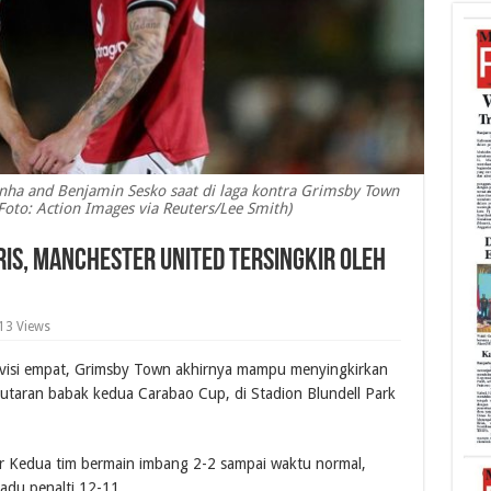
ha and Benjamin Sesko saat di laga kontra Grimsby Town
(Foto: Action Images via Reuters/Lee Smith)
ris, Manchester United Tersingkir oleh
13 Views
visi empat, Grimsby Town akhirnya mampu menyingkirkan
putaran babak kedua Carabao Cup, di Stadion Blundell Park
r Kedua tim bermain imbang 2-2 sampai waktu normal,
du penalti 12-11.