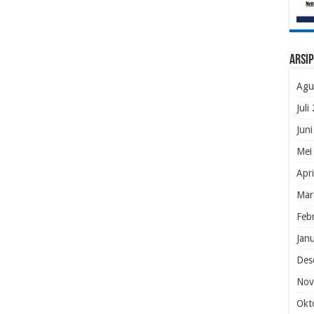
Arsip
Agu
Juli
Jun
Mei
Apr
Mar
Feb
Jan
Des
Nov
Okt