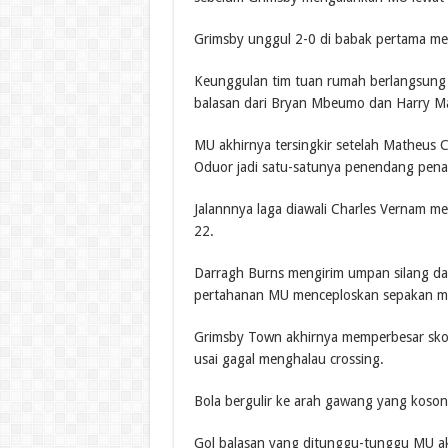
Grimsby unggul 2-0 di babak pertama mel
Keunggulan tim tuan rumah berlangsung h
balasan dari Bryan Mbeumo dan Harry Ma
MU akhirnya tersingkir setelah Matheus 
Oduor jadi satu-satunya penendang penal
Jalannnya laga diawali Charles Vernam 
22.
Darragh Burns mengirim umpan silang dari
pertahanan MU menceploskan sepakan m
Grimsby Town akhirnya memperbesar skor
usai gagal menghalau crossing.
Bola bergulir ke arah gawang yang koson
Gol balasan yang ditunggu-tunggu MU akh