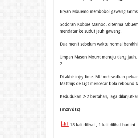
Bryan Mbuemo membobol gawang Grimsby 
Sodoran Kobbie Mainoo, diterima Mbuemo
mendatar ke sudut jauh gawang.
Dua menit sebelum waktu normal berakhir,
Umpan Mason Mount menuju tiang jauh, Ha
2.
Di akhir injry time, MU melewatkan pel
Matthijs de Ligt mencecar bola rebound 
Kedudukan 2-2 bertahan, laga dilanjutk
(mzr/dtc)
18 kali dilihat
, 1 kali dilihat hari ini