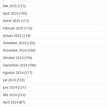
Mei 2025
(117)
April 2025
(103)
Maret 2025
(117)
Februari 2025
(116)
Januari 2025
(114)
Desember 2024
(120)
November 2024
(136)
Oktober 2024
(136)
September 2024
(108)
Agustus 2024
(117)
Juli 2024
(132)
Juni 2024
(121)
Mei 2024
(132)
April 2024
(87)