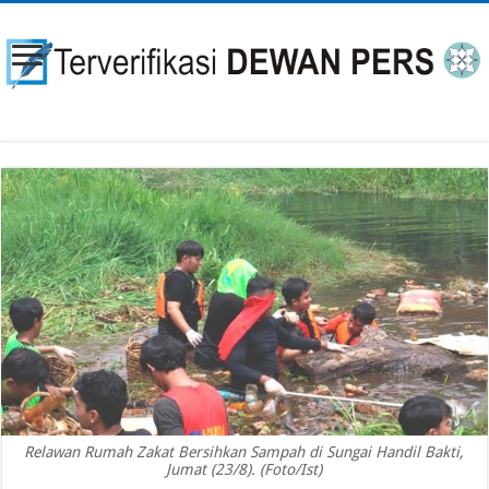
Relawan Rumah Zakat Bersihkan Sampah di Sungai Handil Bakti,
Jumat (23/8). (Foto/Ist)