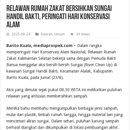
Relawan Rumah Zakat Bersihkan Sungai
Handil Bakti, Peringati Hari Konservasi
Alam
2025-08-24
Daerah
,
Umum
39 Views
Barito Kuala, mediaprospek.com
– Dalam rangka
memperingati Hari Konservasi Alam Nasional, Relawan Rumah
Zakat Kalimantan Selatan bekerja sama dengan Pemuda Bakti
Banua menggelar aksi bersih-bersih Sungai (River Clean Up) di
kawasan Sungai Handil Bakti, Kecamatan Alalak, Kabupaten
Barito Kuala, pada Jumat (23/8).
Aksi yang dimulai sejak pukul 08.30 WITA ini melibatkan puluhan
relawan yang antusias membersihkan sampah.
Mereka bahu-membahu mengumpulkan berbagai jenis sampah,
mulai dari plastik, limbah rumah tangga, hingga material lain yang
mencemari aliran sungai. Dalam sehari, puluhan karung sampah
berhasil diangkat dan dikumpulkan di lokasi pembuangan akhir.