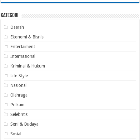
Kategori
Daerah
Ekonomi & Bisnis
Entertaiment
Internasional
Kriminal & Hukum
Life Style
Nasional
Olahraga
Polkam
Selebritis
Seni & Budaya
Sosial