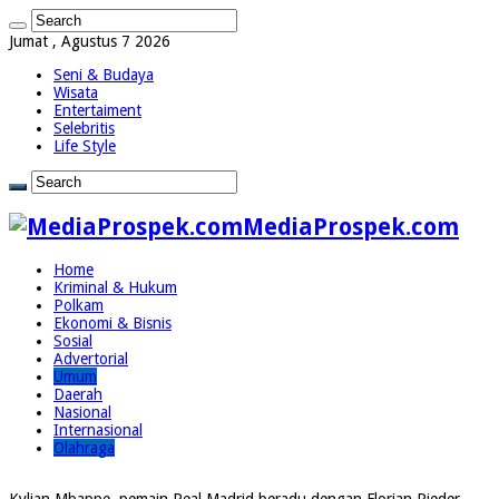
Jumat , Agustus 7 2026
Seni & Budaya
Wisata
Entertaiment
Selebritis
Life Style
MediaProspek.com
Home
Kriminal & Hukum
Polkam
Ekonomi & Bisnis
Sosial
Advertorial
Umum
Daerah
Nasional
Internasional
Olahraga
Kylian Mbappe, pemain Real Madrid beradu dengan Florian Rieder,