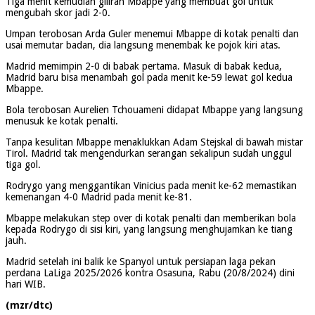
Tiga menit kemudian giliran Mbappe yang membuat gol untuk
mengubah skor jadi 2-0.
Umpan terobosan Arda Guler menemui Mbappe di kotak penalti dan
usai memutar badan, dia langsung menembak ke pojok kiri atas.
Madrid memimpin 2-0 di babak pertama. Masuk di babak kedua,
Madrid baru bisa menambah gol pada menit ke-59 lewat gol kedua
Mbappe.
Bola terobosan Aurelien Tchouameni didapat Mbappe yang langsung
menusuk ke kotak penalti.
Tanpa kesulitan Mbappe menaklukkan Adam Stejskal di bawah mistar
Tirol. Madrid tak mengendurkan serangan sekalipun sudah unggul
tiga gol.
Rodrygo yang menggantikan Vinicius pada menit ke-62 memastikan
kemenangan 4-0 Madrid pada menit ke-81.
Mbappe melakukan step over di kotak penalti dan memberikan bola
kepada Rodrygo di sisi kiri, yang langsung menghujamkan ke tiang
jauh.
Madrid setelah ini balik ke Spanyol untuk persiapan laga pekan
perdana LaLiga 2025/2026 kontra Osasuna, Rabu (20/8/2024) dini
hari WIB.
(mzr/dtc)