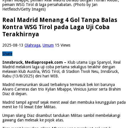
pemain WSG Tirol di laga persahabatan. (Photo by Jan
Hetfleisch/Getty Images)
Real Madrid Menang 4 Gol Tanpa Balas
Kontra WSG Tirol pada Laga Uji Coba
Terakhirnya
2025-08-13
Olahraga
,
Umum
15 Views
Share
Innsbruck, Mediaprospek.com –
Klub utama Liga Spanyol, Real
Madrid melakoni laga uji coba pertama sekaligus terakhir dengan
melawan klub Austria, WSG Tirol, di Stadion Tivoli Neu, Innsbruck,
Rabu (13/8/2025) dini hari WIB.
Madrid menurunkan skuad terbaiknya termasuk bek kiri barunya
Alvaro Carreras dan trio Kylian Mbappe, Vinicius Junior serta Brahim
Diaz di depan.
Madrid tampil agresif sejak menit awal dan membuka keunggulan pada
menit ke-10 lewat Eder Militao.
Umpan silang Diaz disambut tandukan Militao sambil membelakangi
gawang dan melesak ke pojok atas.