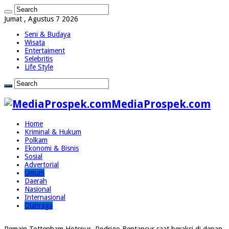
Jumat , Agustus 7 2026
Seni & Budaya
Wisata
Entertaiment
Selebritis
Life Style
MediaProspek.com
Home
Kriminal & Hukum
Polkam
Ekonomi & Bisnis
Sosial
Advertorial
Umum
Daerah
Nasional
Internasional
Olahraga
Pemain Tottenham Hotspur, Rodrigo Bentancur saat beraksi di depan