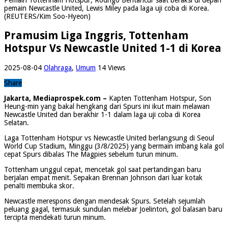
pemain Newcastle United, Lewis Miley pada laga uji coba di Korea.
(REUTERS/Kim Soo-Hyeon)
Pramusim Liga Inggris, Tottenham
Hotspur Vs Newcastle United 1-1 di Korea
2025-08-04
Olahraga
,
Umum
14 Views
Share
Jakarta, Mediaprospek.com –
Kapten Tottenham Hotspur, Son
Heung-min yang bakal hengkang dari Spurs ini ikut main melawan
Newcastle United dan berakhir 1-1 dalam laga uji coba di Korea
Selatan.
Laga Tottenham Hotspur vs Newcastle United berlangsung di Seoul
World Cup Stadium, Minggu (3/8/2025) yang bermain imbang kala gol
cepat Spurs dibalas The Magpies sebelum turun minum.
Tottenham unggul cepat, mencetak gol saat pertandingan baru
berjalan empat menit. Sepakan Brennan Johnson dari luar kotak
penalti membuka skor.
Newcastle merespons dengan mendesak Spurs. Setelah sejumlah
peluang gagal, termasuk sundulan melebar Joelinton, gol balasan baru
tercipta mendekati turun minum.