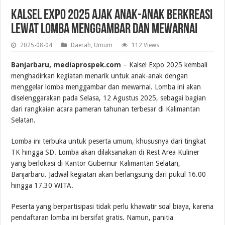
Kalsel Expo 2025 Ajak Anak-Anak Berkreasi
Lewat Lomba Menggambar dan Mewarnai
2025-08-04
Daerah
,
Umum
112 Views
Banjarbaru, mediaprospek.com
– Kalsel Expo 2025 kembali
menghadirkan kegiatan menarik untuk anak-anak dengan
menggelar lomba menggambar dan mewarnai. Lomba ini akan
diselenggarakan pada Selasa, 12 Agustus 2025, sebagai bagian
dari rangkaian acara pameran tahunan terbesar di Kalimantan
Selatan.
Lomba ini terbuka untuk peserta umum, khususnya dari tingkat
TK hingga SD. Lomba akan dilaksanakan di Rest Area Kuliner
yang berlokasi di Kantor Gubernur Kalimantan Selatan,
Banjarbaru. Jadwal kegiatan akan berlangsung dari pukul 16.00
hingga 17.30 WITA.
Peserta yang berpartisipasi tidak perlu khawatir soal biaya, karena
pendaftaran lomba ini bersifat gratis. Namun, panitia