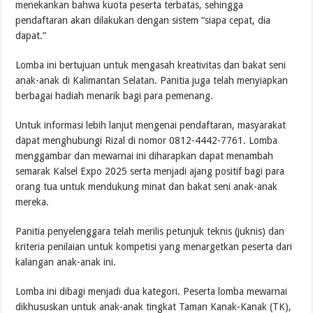
menekankan bahwa kuota peserta terbatas, sehingga
pendaftaran akan dilakukan dengan sistem “siapa cepat, dia
dapat.”
Lomba ini bertujuan untuk mengasah kreativitas dan bakat seni
anak-anak di Kalimantan Selatan. Panitia juga telah menyiapkan
berbagai hadiah menarik bagi para pemenang.
Untuk informasi lebih lanjut mengenai pendaftaran, masyarakat
dapat menghubungi Rizal di nomor 0812-4442-7761. Lomba
menggambar dan mewarnai ini diharapkan dapat menambah
semarak Kalsel Expo 2025 serta menjadi ajang positif bagi para
orang tua untuk mendukung minat dan bakat seni anak-anak
mereka.
Panitia penyelenggara telah merilis petunjuk teknis (juknis) dan
kriteria penilaian untuk kompetisi yang menargetkan peserta dari
kalangan anak-anak ini.
Lomba ini dibagi menjadi dua kategori. Peserta lomba mewarnai
dikhususkan untuk anak-anak tingkat Taman Kanak-Kanak (TK),