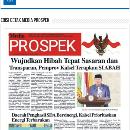
Edisi Cetak Media Prospek