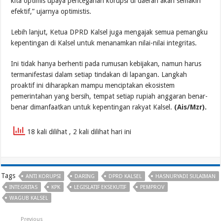
kita optimis upaya pencegahan korupsi di daerah akan semakin
efektif,” ujarnya optimistis.
Lebih lanjut, Ketua DPRD Kalsel juga mengajak semua pemangku
kepentingan di Kalsel untuk menanamkan nilai-nilai integritas.
Ini tidak hanya berhenti pada rumusan kebijakan, namun harus
termanifestasi dalam setiap tindakan di lapangan. Langkah
proaktif ini diharapkan mampu menciptakan ekosistem
pemerintahan yang bersih, tempat setiap rupiah anggaran benar-
benar dimanfaatkan untuk kepentingan rakyat Kalsel.
(Ais/Mzr).
18 kali dilihat
, 2 kali dilihat hari ini
Tags
ANTI KORUPSI
DARING
DPRD KALSEL
HASNURYADI SULAIMAN
INTEGRITAS
KPK
LEGISLATIF EKSEKUTIF
PEMPROV
WAGUB KALSEL
Previous