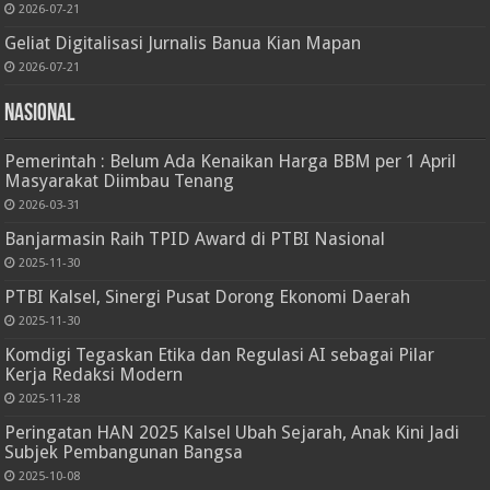
2026-07-21
Geliat Digitalisasi Jurnalis Banua Kian Mapan
2026-07-21
Nasional
Pemerintah : Belum Ada Kenaikan Harga BBM per 1 April
Masyarakat Diimbau Tenang
2026-03-31
Banjarmasin Raih TPID Award di PTBI Nasional
2025-11-30
PTBI Kalsel, Sinergi Pusat Dorong Ekonomi Daerah
2025-11-30
Komdigi Tegaskan Etika dan Regulasi AI sebagai Pilar
Kerja Redaksi Modern
2025-11-28
Peringatan HAN 2025 Kalsel Ubah Sejarah, Anak Kini Jadi
Subjek Pembangunan Bangsa
2025-10-08