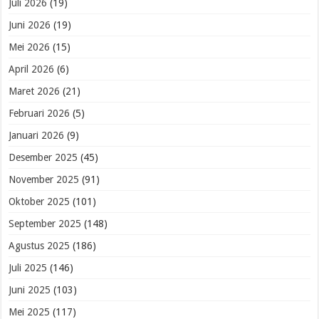
Juli 2026
(19)
Juni 2026
(19)
Mei 2026
(15)
April 2026
(6)
Maret 2026
(21)
Februari 2026
(5)
Januari 2026
(9)
Desember 2025
(45)
November 2025
(91)
Oktober 2025
(101)
September 2025
(148)
Agustus 2025
(186)
Juli 2025
(146)
Juni 2025
(103)
Mei 2025
(117)