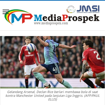
Gelandang Arsenal, Declan Rice berlari membawa bola di saat
kontra Manchester United pada lanjutan Liga Inggris. (AFP/PAUL
ELLIS)