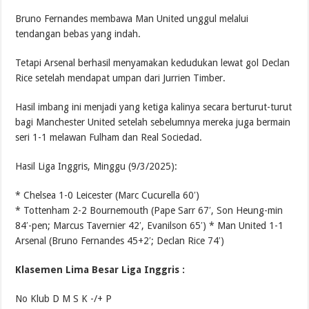
Bruno Fernandes membawa Man United unggul melalui
tendangan bebas yang indah.
Tetapi Arsenal berhasil menyamakan kedudukan lewat gol Declan
Rice setelah mendapat umpan dari Jurrien Timber.
Hasil imbang ini menjadi yang ketiga kalinya secara berturut-turut
bagi Manchester United setelah sebelumnya mereka juga bermain
seri 1-1 melawan Fulham dan Real Sociedad.
Hasil Liga Inggris, Minggu (9/3/2025):
* Chelsea 1-0 Leicester (Marc Cucurella 60′)
* Tottenham 2-2 Bournemouth (Pape Sarr 67′, Son Heung-min
84′-pen; Marcus Tavernier 42′, Evanilson 65′) * Man United 1-1
Arsenal (Bruno Fernandes 45+2′; Declan Rice 74′)
Klasemen Lima Besar Liga Inggris :
No Klub D M S K -/+ P