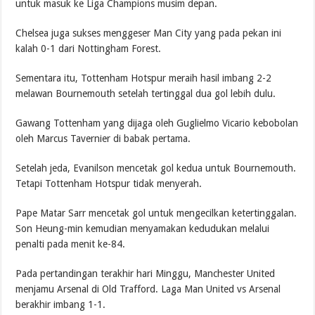
untuk masuk ke Liga Champions musim depan.
Chelsea juga sukses menggeser Man City yang pada pekan ini
kalah 0-1 dari Nottingham Forest.
Sementara itu, Tottenham Hotspur meraih hasil imbang 2-2
melawan Bournemouth setelah tertinggal dua gol lebih dulu.
Gawang Tottenham yang dijaga oleh Guglielmo Vicario kebobolan
oleh Marcus Tavernier di babak pertama.
Setelah jeda, Evanilson mencetak gol kedua untuk Bournemouth.
Tetapi Tottenham Hotspur tidak menyerah.
Pape Matar Sarr mencetak gol untuk mengecilkan ketertinggalan.
Son Heung-min kemudian menyamakan kedudukan melalui
penalti pada menit ke-84.
Pada pertandingan terakhir hari Minggu, Manchester United
menjamu Arsenal di Old Trafford. Laga Man United vs Arsenal
berakhir imbang 1-1.