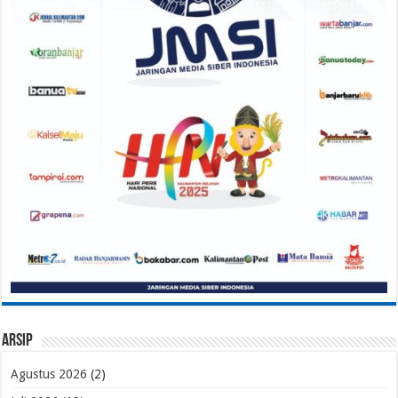
Arsip
Agustus 2026
(2)