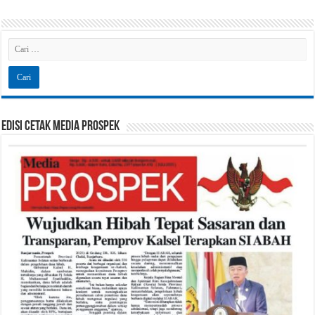
Edisi Cetak Media Prospek