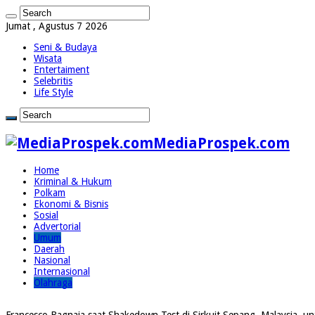
Jumat , Agustus 7 2026
Seni & Budaya
Wisata
Entertaiment
Selebritis
Life Style
MediaProspek.com
Home
Kriminal & Hukum
Polkam
Ekonomi & Bisnis
Sosial
Advertorial
Umum
Daerah
Nasional
Internasional
Olahraga
Francesco Bagnaia saat Shakedown Test di Sirkuit Sepang, Malaysia, 