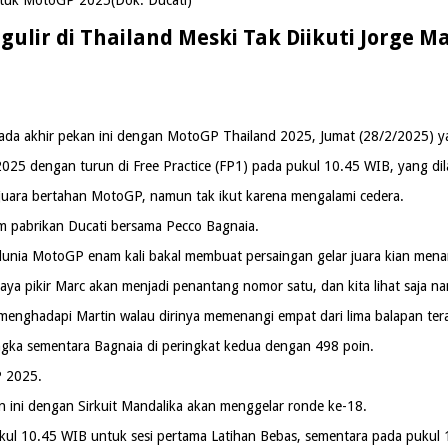
ulir di Thailand Meski Tak Diikuti Jorge M
a akhir pekan ini dengan MotoGP Thailand 2025, Jumat (28/2/2025) yang 
5 dengan turun di Free Practice (FP1) pada pukul 10.45 WIB, yang dila
i juara bertahan MotoGP, namun tak ikut karena mengalami cedera.
im pabrikan Ducati bersama Pecco Bagnaia.
nia MotoGP enam kali bakal membuat persaingan gelar juara kian menar
 saya pikir Marc akan menjadi penantang nomor satu, dan kita lihat saja nan
menghadapi Martin walau dirinya memenangi empat dari lima balapan ter
gka sementara Bagnaia di peringkat kedua dengan 498 poin.
P 2025.
ini dengan Sirkuit Mandalika akan menggelar ronde ke-18.
ul 10.45 WIB untuk sesi pertama Latihan Bebas, sementara pada pukul 