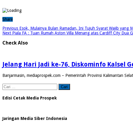
Share
Previous
Esok, Mulainya Bulan Ramadan, Ini Tujuh Syarat Wajib yang M
Next
Piala FA : Tuan Rumah Aston Villa Menang atas Cardiff City Dua G
Check Also
Jelang Hari Jadi ke-76, Diskominfo Kalsel
Banjarmasin, mediaprospek.com – Pemerintah Provinsi Kalimantan Selat
Cari
untuk:
Edisi Cetak Media Prospek
Jaringan Media Siber Indonesia