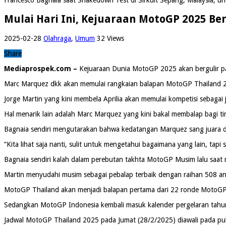
Mulai Hari Ini, Kejuaraan MotoGP 2025 Berg
2025-02-28
Olahraga
,
Umum
32 Views
Share
Mediaprospek.com –
Kejuaraan Dunia MotoGP 2025 akan bergulir pad
Marc Marquez dkk akan memulai rangkaian balapan MotoGP Thailand 202
Jorge Martin yang kini membela Aprilia akan memulai kompetisi sebaga
Hal menarik lain adalah Marc Marquez yang kini bakal membalap bagi t
Bagnaia sendiri mengutarakan bahwa kedatangan Marquez sang juara du
“Kita lihat saja nanti, sulit untuk mengetahui bagaimana yang lain, tapi
Bagnaia sendiri kalah dalam perebutan takhta MotoGP Musim lalu saat 
Martin menyudahi musim sebagai pebalap terbaik dengan raihan 508 an
MotoGP Thailand akan menjadi balapan pertama dari 22 ronde MotoG
Sedangkan MotoGP Indonesia kembali masuk kalender pergelaran tahun 
Jadwal MotoGP Thailand 2025 pada Jumat (28/2/2025) diawali pada puk