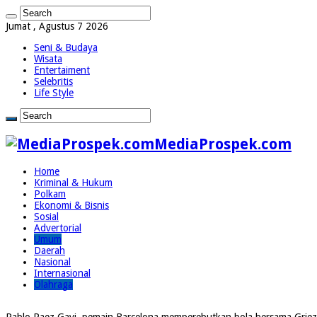
Jumat , Agustus 7 2026
Seni & Budaya
Wisata
Entertaiment
Selebritis
Life Style
MediaProspek.com
Home
Kriminal & Hukum
Polkam
Ekonomi & Bisnis
Sosial
Advertorial
Umum
Daerah
Nasional
Internasional
Olahraga
Pablo Paez Gavi, pemain Barcelona memperebutkan bola bersama Griezma