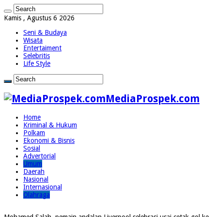
Kamis , Agustus 6 2026
Seni & Budaya
Wisata
Entertaiment
Selebritis
Life Style
MediaProspek.com
Home
Kriminal & Hukum
Polkam
Ekonomi & Bisnis
Sosial
Advertorial
Umum
Daerah
Nasional
Internasional
Olahraga
Mohamed Salah, pemain andalan Liverpool selebrasi usai cetak gol ke