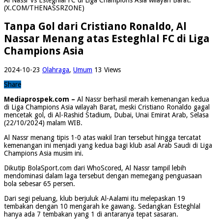
(X.COM/THENASSRZONE)
Tanpa Gol dari Cristiano Ronaldo, Al
Nassar Menang atas Esteghlal FC di Liga
Champions Asia
2024-10-23
Olahraga
,
Umum
13 Views
Share
Mediaprospek.com –
Al Nassr berhasil meraih kemenangan kedua
di Liga Champions Asia wilayah Barat, meski Cristiano Ronaldo gagal
mencetak gol, di Al-Rashid Stadium, Dubai, Unai Emirat Arab, Selasa
(22/10/2024) malam WIB.
Al Nassr menang tipis 1-0 atas wakil Iran tersebut hingga tercatat
kemenangan ini menjadi yang kedua bagi klub asal Arab Saudi di Liga
Champions Asia musim ini.
Dikutip BolaSport.com dari WhoScored, Al Nassr tampil lebih
mendominasi dalam laga tersebut dengan memegang penguasaan
bola sebesar 65 persen.
Dari segi peluang, klub berjuluk Al-Aalami itu melepaskan 19
tembakan dengan 10 mengarah ke gawang. Sedangkan Esteghlal
hanya ada 7 tembakan yang 1 di antaranya tepat sasaran.