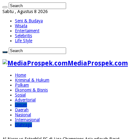
Sabtu , Agustus 8 2026
Seni & Budaya
Wisata
Entertaiment
Selebritis
Life Style
MediaProspek.com
Home
Kriminal & Hukum
Polkam
Ekonomi & Bisnis
Sosial
Advertorial
Umum
Daerah
Nasional
Internasional
Olahraga
Al Nassr vs Esteghlal FC di Liga Champions Asia wilayah Barat.