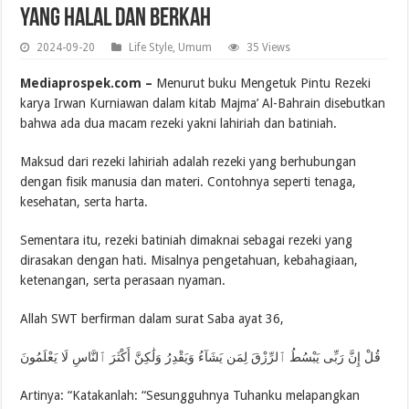
yang Halal dan Berkah
2024-09-20
Life Style
,
Umum
35 Views
Mediaprospek.com –
Menurut buku Mengetuk Pintu Rezeki
karya Irwan Kurniawan dalam kitab Majma’ Al-Bahrain disebutkan
bahwa ada dua macam rezeki yakni lahiriah dan batiniah.
Maksud dari rezeki lahiriah adalah rezeki yang berhubungan
dengan fisik manusia dan materi. Contohnya seperti tenaga,
kesehatan, serta harta.
Sementara itu, rezeki batiniah dimaknai sebagai rezeki yang
dirasakan dengan hati. Misalnya pengetahuan, kebahagiaan,
ketenangan, serta perasaan nyaman.
Allah SWT berfirman dalam surat Saba ayat 36,
قُلْ إِنَّ رَبِّى يَبْسُطُ ٱلرِّزْقَ لِمَن يَشَآءُ وَيَقْدِرُ وَلَٰكِنَّ أَكْثَرَ ٱلنَّاسِ لَا يَعْلَمُونَ
Artinya: “Katakanlah: “Sesungguhnya Tuhanku melapangkan