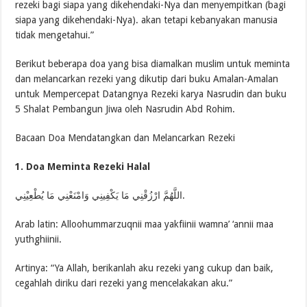
rezeki bagi siapa yang dikehendaki-Nya dan menyempitkan (bagi
siapa yang dikehendaki-Nya). akan tetapi kebanyakan manusia
tidak mengetahui.”
Berikut beberapa doa yang bisa diamalkan muslim untuk meminta
dan melancarkan rezeki yang dikutip dari buku Amalan-Amalan
untuk Mempercepat Datangnya Rezeki karya Nasrudin dan buku
5 Shalat Pembangun Jiwa oleh Nasrudin Abd Rohim.
Bacaan Doa Mendatangkan dan Melancarkan Rezeki
1. Doa Meminta Rezeki Halal
اللَّهُمَّ ارْزُقْنِي مَا يَكْفِينِي وَامْنَعْنِي مَا يُطْعِيْنِي.
Arab latin: Alloohummarzuqnii maa yakfiinii wamna’ ‘annii maa
yuthghiinii.
Artinya: “Ya Allah, berikanlah aku rezeki yang cukup dan baik,
cegahlah diriku dari rezeki yang mencelakakan aku.”