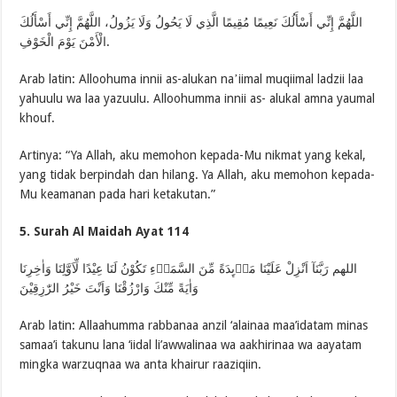
اللَّهُمَّ إِنِّي أَسْأَلُكَ نَعِيمًا مُقِيمًا الَّذِي لَا يَحُولُ وَلَا يَزُولُ، اللَّهُمَّ إِنِّي أَسْأَلُكَ
الْأَمْنَ يَوْمَ الْخَوْفِ.
Arab latin: Alloohuma innii as-alukan naʼiimal muqiimal ladzii laa
yahuulu wa laa yazuulu. Alloohumma innii as- alukal amna yaumal
khouf.
Artinya: “Ya Allah, aku memohon kepada-Mu nikmat yang kekal,
yang tidak berpindah dan hilang. Ya Allah, aku memohon kepada-
Mu keamanan pada hari ketakutan.”
5. Surah Al Maidah Ayat 114
اللهم رَبَّنَآ اَنْزِلْ عَلَيْنَا مَاۤىِٕدَةً مِّنَ السَّمَاۤءِ تَكُوْنُ لَنَا عِيْدًا لِّاَوَّلِنَا وَاٰخِرِنَا
وَاٰيَةً مِّنْكَ وَارْزُقْنَا وَاَنْتَ خَيْرُ الرّٰزِقِيْنَ
Arab latin: Allaahumma rabbanaa anzil ‘alainaa maa’idatam minas
samaa’i takunu lana ‘iidal li’awwalinaa wa aakhirinaa wa aayatam
mingka warzuqnaa wa anta khairur raaziqiin.