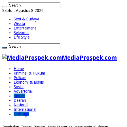
Sabtu , Agustus 8 2026
Seni & Budaya
Wisata
Entertaiment
Selebritis
Life Style
MediaProspek.com
Home
Kriminal & Hukum
Polkam
Ekonomi & Bisnis
Sosial
Advertorial
Umum
Daerah
Nasional
Internasional
Olahraga
Pembalap Gresini Racing, Marc Marquez, memimpin di depan