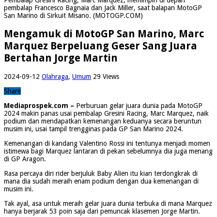
pembalap Francesco Bagnaia dan Jack Miller, saat balapan MotoGP
San Marino di Sirkuit Misano. (MOTOGP.COM)
Mengamuk di MotoGP San Marino, Marc
Marquez Berpeluang Geser Sang Juara
Bertahan Jorge Martin
2024-09-12
Olahraga
,
Umum
29 Views
Share
Mediaprospek.com –
Perburuan gelar juara dunia pada MotoGP
2024 makin panas usai pembalap Gresini Racing, Marc Marquez, naik
podium dan mendapatkan kemenangan keduanya secara beruntun
musim ini, usai tampil trengginas pada GP San Marino 2024.
Kemenangan di kandang Valentino Rossi ini tentunya menjadi momen
istimewa bagi Marquez lantaran di pekan sebelumnya dia juga menang
di GP Aragon.
Rasa percaya diri rider berjuluk Baby Alien itu kian terdongkrak di
mana dia sudah meraih enam podium dengan dua kemenangan di
musim ini.
Tak ayal, asa untuk meraih gelar juara dunia terbuka di mana Marquez
hanya berjarak 53 poin saja dari pemuncak klasemen Jorge Martin.