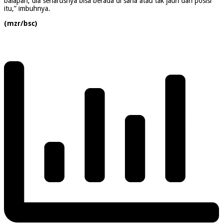
balapan, dia seharusnya bisa berada di sana atau tak jauh dari posisi
itu,” imbuhnya.
(mzr/bsc)