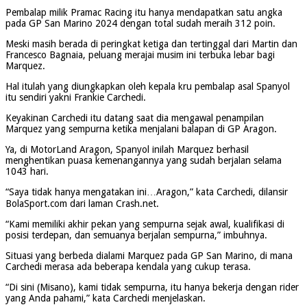
Pembalap milik Pramac Racing itu hanya mendapatkan satu angka
pada GP San Marino 2024 dengan total sudah meraih 312 poin.
Meski masih berada di peringkat ketiga dan tertinggal dari Martin dan
Francesco Bagnaia, peluang merajai musim ini terbuka lebar bagi
Marquez.
Hal itulah yang diungkapkan oleh kepala kru pembalap asal Spanyol
itu sendiri yakni Frankie Carchedi.
Keyakinan Carchedi itu datang saat dia mengawal penampilan
Marquez yang sempurna ketika menjalani balapan di GP Aragon.
Ya, di MotorLand Aragon, Spanyol inilah Marquez berhasil
menghentikan puasa kemenangannya yang sudah berjalan selama
1043 hari.
“Saya tidak hanya mengatakan ini…Aragon,” kata Carchedi, dilansir
BolaSport.com dari laman Crash.net.
“Kami memiliki akhir pekan yang sempurna sejak awal, kualifikasi di
posisi terdepan, dan semuanya berjalan sempurna,” imbuhnya.
Situasi yang berbeda dialami Marquez pada GP San Marino, di mana
Carchedi merasa ada beberapa kendala yang cukup terasa.
“Di sini (Misano), kami tidak sempurna, itu hanya bekerja dengan rider
yang Anda pahami,” kata Carchedi menjelaskan.