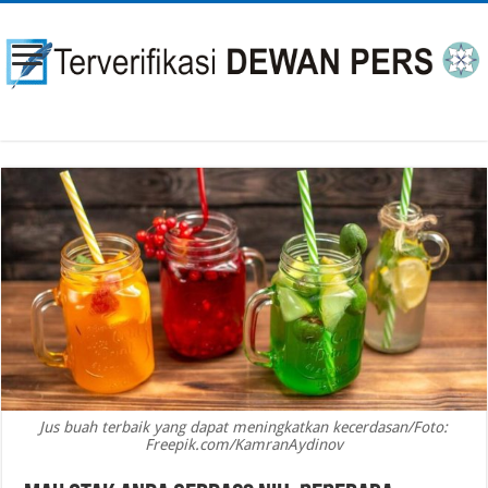
Jus buah terbaik yang dapat meningkatkan kecerdasan/Foto:
Freepik.com/KamranAydinov