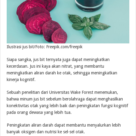
Ilustrasi jus bit/Foto: Freepik.com/freepik
Siapa sangka, jus bit ternyata juga dapat meningkatkan
kecerdasan. Jus ini kaya akan nitrat, yang membantu
meningkatkan aliran darah ke otak, sehingga meningkatkan
kinerja kognitif.
Sebuah penelitian dari Universitas Wake Forest menemukan,
bahwa minum jus bit sebelum berolahraga dapat menghasilkan
konektivitas otak yang lebih baik dan peningkatan fungsi kognitif
pada orang dewasa yang lebih tua.
Peningkatan aliran darah dapat membantu menyalurkan lebih
banyak oksigen dan nutrisi ke sel-sel otak.