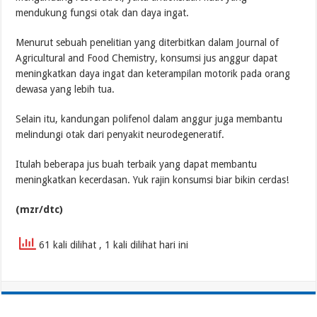
mendukung fungsi otak dan daya ingat.
Menurut sebuah penelitian yang diterbitkan dalam Journal of
Agricultural and Food Chemistry, konsumsi jus anggur dapat
meningkatkan daya ingat dan keterampilan motorik pada orang
dewasa yang lebih tua.
Selain itu, kandungan polifenol dalam anggur juga membantu
melindungi otak dari penyakit neurodegeneratif.
Itulah beberapa jus buah terbaik yang dapat membantu
meningkatkan kecerdasan. Yuk rajin konsumsi biar bikin cerdas!
(mzr/dtc)
61 kali dilihat
, 1 kali dilihat hari ini