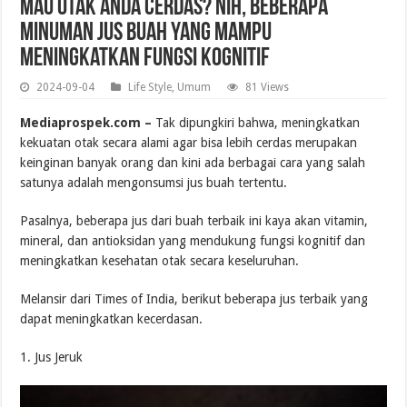
Mau Otak Anda Cerdas? Nih, Beberapa
Minuman Jus Buah yang Mampu
Meningkatkan Fungsi Kognitif
2024-09-04
Life Style
,
Umum
81 Views
Mediaprospek.com –
Tak dipungkiri bahwa, meningkatkan
kekuatan otak secara alami agar bisa lebih cerdas merupakan
keinginan banyak orang dan kini ada berbagai cara yang salah
satunya adalah mengonsumsi jus buah tertentu.
Pasalnya, beberapa jus dari buah terbaik ini kaya akan vitamin,
mineral, dan antioksidan yang mendukung fungsi kognitif dan
meningkatkan kesehatan otak secara keseluruhan.
Melansir dari Times of India, berikut beberapa jus terbaik yang
dapat meningkatkan kecerdasan.
1. Jus Jeruk