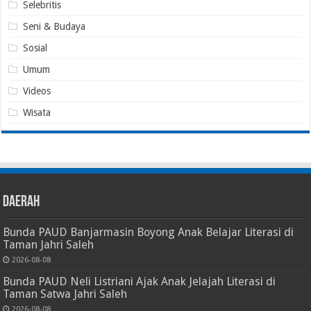
Selebritis
Seni & Budaya
Sosial
Umum
Videos
Wisata
Daerah
Bunda PAUD Banjarmasin Boyong Anak Belajar Literasi di
Taman Jahri Saleh
2026-08-08
Bunda PAUD Neli Listriani Ajak Anak Jelajah Literasi di
Taman Satwa Jahri Saleh
2026-08-08