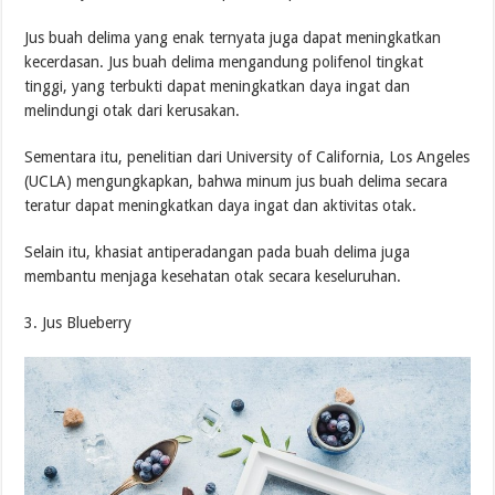
Jus buah delima yang enak ternyata juga dapat meningkatkan
kecerdasan. Jus buah delima mengandung polifenol tingkat
tinggi, yang terbukti dapat meningkatkan daya ingat dan
melindungi otak dari kerusakan.
Sementara itu, penelitian dari University of California, Los Angeles
(UCLA) mengungkapkan, bahwa minum jus buah delima secara
teratur dapat meningkatkan daya ingat dan aktivitas otak.
Selain itu, khasiat antiperadangan pada buah delima juga
membantu menjaga kesehatan otak secara keseluruhan.
3. Jus Blueberry