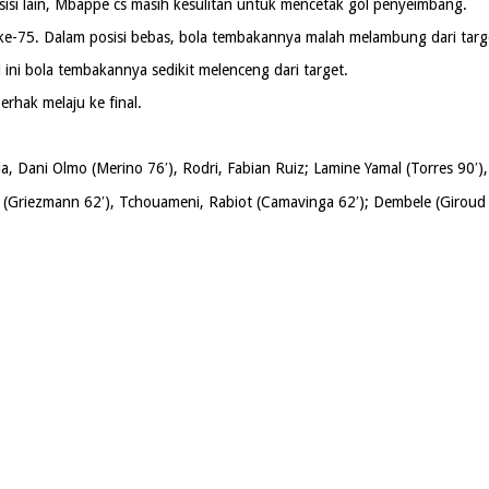
 sisi lain, Mbappe cs masih kesulitan untuk mencetak gol penyeimbang.
e-75. Dalam posisi bebas, bola tembakannya malah melambung dari targ
i ini bola tembakannya sedikit melenceng dari target.
rhak melaju ke final.
la, Dani Olmo (Merino 76′), Rodri, Fabian Ruiz; Lamine Yamal (Torres 90′),
(Griezmann 62′), Tchouameni, Rabiot (Camavinga 62′); Dembele (Giroud 7