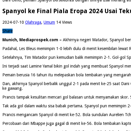
Spanyol ke Final Piala Eropa 2024 Usai Tek
2024-07-10
Olahraga
,
Umum
14 Views
Share
Munich, Mediaprospek.com –
Akhirnya negeri Matador, Spanyol berha
Padahal, Les Bleus memimpin 1-0 lebih dulu di menit kesembilan lewa
Setelahnya, Tim Matador pun kemudian balik memimpin 2-1. Gol-gol Sp
Ini terjadi saat Lamine Yamal bikin gol indah yang membuat Spanyol me
Pemain berusia 16 tahun itu melepaskan bola tembakan yang mengarah 
Dan, akhirnya Spanyol berbalik unggul 2-1 pada menit ke-25 saat Dan
ke gawang.
Prancis tampak kesulitan mencari gol balasan untuk menyamakan skor. 
Tak ada gol dalam waktu sisa babak pertama. Spanyol pun memimpin 2-
Prancis mengancam Spanyol di menit ke-52. Bola sundulan Aurelien Tc
Percobaan dari Mbappe juga gagal di menit ke-56. Bola tembakan kapten