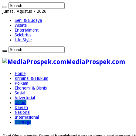
Jumat , Agustus 7 2026
Seni & Budaya
Wisata
Entertaiment
Selebritis
Life Style
MediaProspek.com
Home
Kriminal & Hukum
Polkam
Ekonomi & Bisnis
Sosial
Advertorial
Umum
Daerah
Nasional
Internasional
Olahraga
Dani Olmo, pemain Spanyol berselebrasi dengan timnya usai menang atas