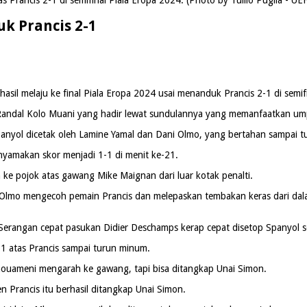
uk Prancis 2-1
sil melaju ke final Piala Eropa 2024 usai menanduk Prancis 2-1 di semifi
t Randal Kolo Muani yang hadir lewat sundulannya yang memanfaatkan um
anyol dicetak oleh Lamine Yamal dan Dani Olmo, yang bertahan sampai 
nyamakan skor menjadi 1-1 di menit ke-21.
ke pojok atas gawang Mike Maignan dari luar kotak penalti.
i Olmo mengecoh pemain Prancis dan melepaskan tembakan keras dari dala
Serangan cepat pasukan Didier Deschamps kerap cepat disetop Spanyol s
1 atas Prancis sampai turun minum.
houameni mengarah ke gawang, tapi bisa ditangkap Unai Simon.
 Prancis itu berhasil ditangkap Unai Simon.