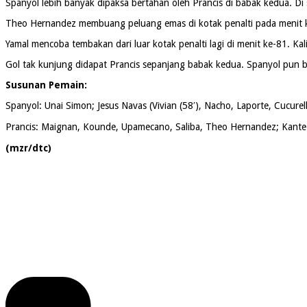
Spanyol lebih banyak dipaksa bertahan oleh Prancis di babak kedua. Di
Theo Hernandez membuang peluang emas di kotak penalti pada menit k
Yamal mencoba tembakan dari luar kotak penalti lagi di menit ke-81. Kal
Gol tak kunjung didapat Prancis sepanjang babak kedua. Spanyol pun be
Susunan Pemain:
Spanyol: Unai Simon; Jesus Navas (Vivian (58′), Nacho, Laporte, Cucurel
Prancis: Maignan, Kounde, Upamecano, Saliba, Theo Hernandez; Kante 
(mzr/dtc)