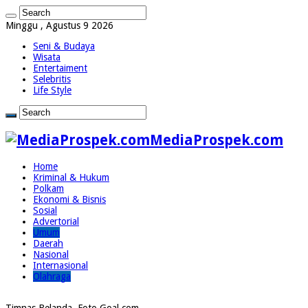
Minggu , Agustus 9 2026
Seni & Budaya
Wisata
Entertaiment
Selebritis
Life Style
MediaProspek.com
Home
Kriminal & Hukum
Polkam
Ekonomi & Bisnis
Sosial
Advertorial
Umum
Daerah
Nasional
Internasional
Olahraga
Timnas Belanda. Foto Goal.com