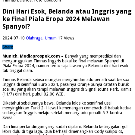
Dini Hari Esok, Belanda atau Inggris yang
ke Final Piala Eropa 2024 Melawan
Spanyol?
2024-07-10
Olahraga
,
Umum
17 Views
Share
Munich, Mediaprospek.com –
Banyak yang memprediksi dan
mengunggulkan Timnas Inggris bakal ke final melawan Spanyol di
Piala Eropa 2024, namun tentu saja lawannya Belanda dini hari esok
tak tinggal diam.
Timnas Belanda sebisa mungkin menghindari adu penalti saat bersua
Inggris di semifinal Euro 2024, pasalnya Oranje punya catatan buruk
soal itu yang akan tampil melawan Inggris di Signal Iduna Park, Kamis
(11/7) dini hari, pukul 02.00 WIB.
Diketahui sebelumnya bawa, Belanda lolos ke semifinal usai
menyingkirkan Turki 2-1 lewat kemenangan comeback di babak kedua
sedangkan Inggris melaju setelah menang adu penalti 5-3 kontra
Swiss.
Dari lima pertandingan yang sudah dijalani, Belanda ketinggalan gol
lebih dulu di tiga laga. Dua berhasil dimenangkan Cody Gakpo cs,