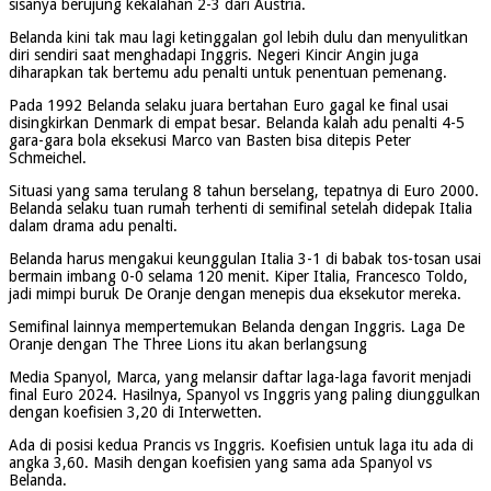
sisanya berujung kekalahan 2-3 dari Austria.
Belanda kini tak mau lagi ketinggalan gol lebih dulu dan menyulitkan
diri sendiri saat menghadapi Inggris. Negeri Kincir Angin juga
diharapkan tak bertemu adu penalti untuk penentuan pemenang.
Pada 1992 Belanda selaku juara bertahan Euro gagal ke final usai
disingkirkan Denmark di empat besar. Belanda kalah adu penalti 4-5
gara-gara bola eksekusi Marco van Basten bisa ditepis Peter
Schmeichel.
Situasi yang sama terulang 8 tahun berselang, tepatnya di Euro 2000.
Belanda selaku tuan rumah terhenti di semifinal setelah didepak Italia
dalam drama adu penalti.
Belanda harus mengakui keunggulan Italia 3-1 di babak tos-tosan usai
bermain imbang 0-0 selama 120 menit. Kiper Italia, Francesco Toldo,
jadi mimpi buruk De Oranje dengan menepis dua eksekutor mereka.
Semifinal lainnya mempertemukan Belanda dengan Inggris. Laga De
Oranje dengan The Three Lions itu akan berlangsung
Media Spanyol, Marca, yang melansir daftar laga-laga favorit menjadi
final Euro 2024. Hasilnya, Spanyol vs Inggris yang paling diunggulkan
dengan koefisien 3,20 di Interwetten.
Ada di posisi kedua Prancis vs Inggris. Koefisien untuk laga itu ada di
angka 3,60. Masih dengan koefisien yang sama ada Spanyol vs
Belanda.