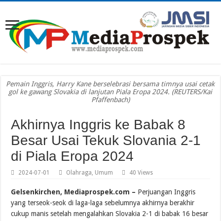
Pemain Inggris, Harry Kane berselebrasi bersama timnya usai cetak
gol ke gawang Slovakia di lanjutan Piala Eropa 2024. (REUTERS/Kai
Pfaffenbach)
Akhirnya Inggris ke Babak 8
Besar Usai Tekuk Slovania 2-1
di Piala Eropa 2024
2024-07-01
Olahraga
,
Umum
40 Views
Gelsenkirchen, Mediaprospek.com –
Perjuangan Inggris
yang terseok-seok di laga-laga sebelumnya akhirnya berakhir
cukup manis setelah mengalahkan Slovakia 2-1 di babak 16 besar