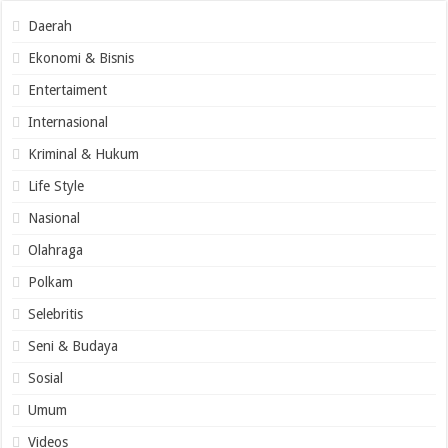
Daerah
Ekonomi & Bisnis
Entertaiment
Internasional
Kriminal & Hukum
Life Style
Nasional
Olahraga
Polkam
Selebritis
Seni & Budaya
Sosial
Umum
Videos