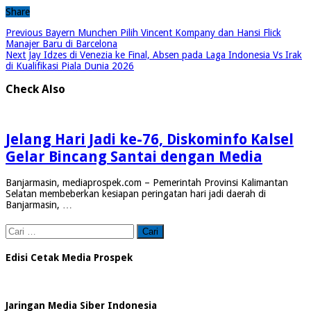
Share
Previous
Bayern Munchen Pilih Vincent Kompany dan Hansi Flick
Manajer Baru di Barcelona
Next
Jay Idzes di Venezia ke Final, Absen pada Laga Indonesia Vs Irak
di Kualifikasi Piala Dunia 2026
Check Also
Jelang Hari Jadi ke-76, Diskominfo Kalsel
Gelar Bincang Santai dengan Media
Banjarmasin, mediaprospek.com – Pemerintah Provinsi Kalimantan
Selatan membeberkan kesiapan peringatan hari jadi daerah di
Banjarmasin, …
Cari
untuk:
Edisi Cetak Media Prospek
Jaringan Media Siber Indonesia