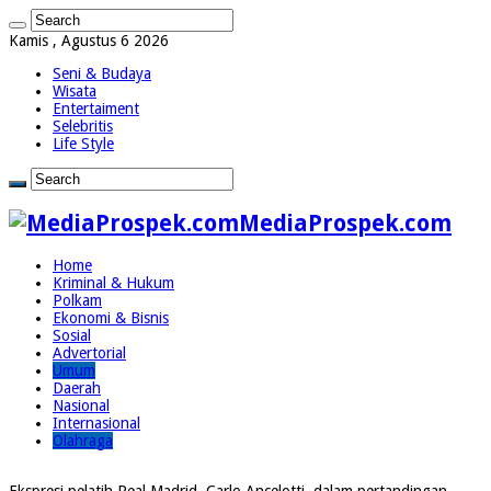
Kamis , Agustus 6 2026
Seni & Budaya
Wisata
Entertaiment
Selebritis
Life Style
MediaProspek.com
Home
Kriminal & Hukum
Polkam
Ekonomi & Bisnis
Sosial
Advertorial
Umum
Daerah
Nasional
Internasional
Olahraga
Ekspresi pelatih Real Madrid, Carlo Ancelotti, dalam pertandingan