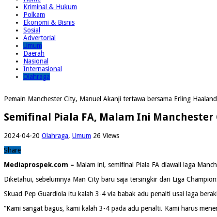
Kriminal & Hukum
Polkam
Ekonomi & Bisnis
Sosial
Advertorial
Umum
Daerah
Nasional
Internasional
Olahraga
Pemain Manchester City, Manuel Akanji tertawa bersama Erling Haaland
Semifinal Piala FA, Malam Ini Manchester 
2024-04-20
Olahraga
,
Umum
26 Views
Share
Mediaprospek.com –
Malam ini, semifinal Piala FA diawali laga Manc
Diketahui, sebelumnya Man City baru saja tersingkir dari Liga Champio
Skuad Pep Guardiola itu kalah 3-4 via babak adu penalti usai laga bera
“Kami sangat bagus, kami kalah 3-4 pada adu penalti. Kami harus meneri