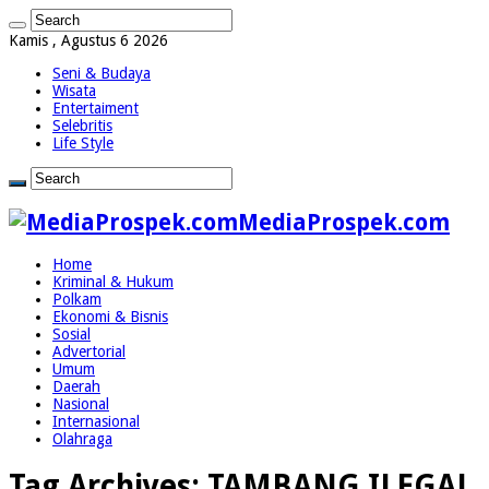
Kamis , Agustus 6 2026
Seni & Budaya
Wisata
Entertaiment
Selebritis
Life Style
MediaProspek.com
Home
Kriminal & Hukum
Polkam
Ekonomi & Bisnis
Sosial
Advertorial
Umum
Daerah
Nasional
Internasional
Olahraga
Tag Archives:
TAMBANG ILEGAL