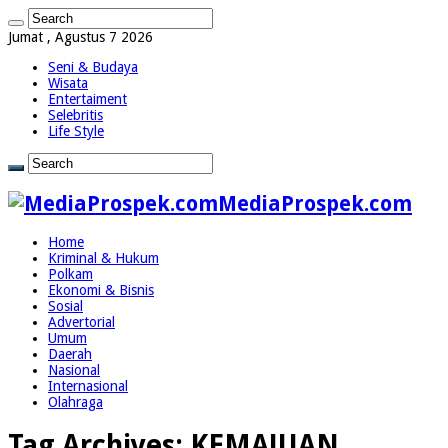
Jumat , Agustus 7 2026
Seni & Budaya
Wisata
Entertaiment
Selebritis
Life Style
MediaProspek.com
Home
Kriminal & Hukum
Polkam
Ekonomi & Bisnis
Sosial
Advertorial
Umum
Daerah
Nasional
Internasional
Olahraga
Tag Archives:
KEMAJUAN