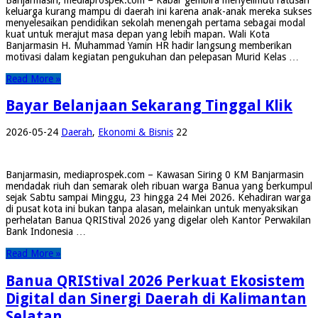
keluarga kurang mampu di daerah ini karena anak-anak mereka sukses
menyelesaikan pendidikan sekolah menengah pertama sebagai modal
kuat untuk merajut masa depan yang lebih mapan. Wali Kota
Banjarmasin H. Muhammad Yamin HR hadir langsung memberikan
motivasi dalam kegiatan pengukuhan dan pelepasan Murid Kelas …
Read More »
Bayar Belanjaan Sekarang Tinggal Klik
2026-05-24
Daerah
,
Ekonomi & Bisnis
22
Banjarmasin, mediaprospek.com – Kawasan Siring 0 KM Banjarmasin
mendadak riuh dan semarak oleh ribuan warga Banua yang berkumpul
sejak Sabtu sampai Minggu, 23 hingga 24 Mei 2026. Kehadiran warga
di pusat kota ini bukan tanpa alasan, melainkan untuk menyaksikan
perhelatan Banua QRIStival 2026 yang digelar oleh Kantor Perwakilan
Bank Indonesia …
Read More »
Banua QRIStival 2026 Perkuat Ekosistem
Digital dan Sinergi Daerah di Kalimantan
Selatan