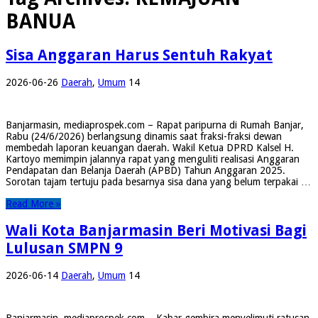
BANUA
Sisa Anggaran Harus Sentuh Rakyat
2026-06-26
Daerah
,
Umum
14
Banjarmasin, mediaprospek.com – Rapat paripurna di Rumah Banjar,
Rabu (24/6/2026) berlangsung dinamis saat fraksi-fraksi dewan
membedah laporan keuangan daerah. Wakil Ketua DPRD Kalsel H.
Kartoyo memimpin jalannya rapat yang menguliti realisasi Anggaran
Pendapatan dan Belanja Daerah (APBD) Tahun Anggaran 2025.
Sorotan tajam tertuju pada besarnya sisa dana yang belum terpakai …
Read More »
Wali Kota Banjarmasin Beri Motivasi Bagi
Lulusan SMPN 9
2026-06-14
Daerah
,
Umum
14
Banjarmasin, mediaprospek.com – Kabar gembira menyelimuti ratusan