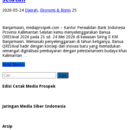
2026-05-24
Daerah
,
Ekonomi & Bisnis
25
Banjarmasin, mediaprospek.com – Kantor Perwakilan Bank Indonesia
Provinsi Kallimantan Selatan kemu menyelenggarakan Banua
ORIStival 2026 pada 23 sd. 24 Mei 2026 di kawasan Siring 0 KM
Banjarmasin. Memasuki penyelenggaraan di tahun ketiganya, Banua
QRIStival hadir dengan konsep dan inovasi baru yang memadukan
semangat digitalisasi pembayaran dengan pelestarianseni budaya khas
Kalimantan …
Read More »
Cari
untuk:
Edisi Cetak Media Prospek
Jaringan Media Siber Indonesia
Arsip