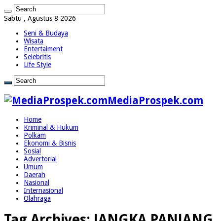
Sabtu , Agustus 8 2026
Seni & Budaya
Wisata
Entertaiment
Selebritis
Life Style
MediaProspek.com
Home
Kriminal & Hukum
Polkam
Ekonomi & Bisnis
Sosial
Advertorial
Umum
Daerah
Nasional
Internasional
Olahraga
Tag Archives:
JANGKA PANJANG