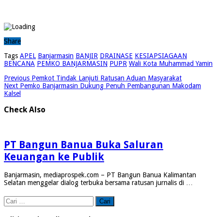
Share
Tags
APEL
Banjarmasin
BANJIR
DRAINASE
KESIAPSIAGAAN
BENCANA
PEMKO BANJARMASIN
PUPR
Wali Kota Muhammad Yamin
Previous
Pemkot Tindak Lanjuti Ratusan Aduan Masyarakat
Next
Pemko Banjarmasin Dukung Penuh Pembangunan Makodam
Kalsel
Check Also
PT Bangun Banua Buka Saluran
Keuangan ke Publik
Banjarmasin, mediaprospek.com – PT Bangun Banua Kalimantan
Selatan menggelar dialog terbuka bersama ratusan jurnalis di …
Cari
untuk: