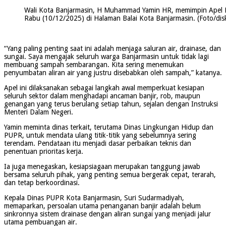
Wali Kota Banjarmasin, H Muhammad Yamin HR, memimpin Apel 
Rabu (10/12/2025) di Halaman Balai Kota Banjarmasin. (Foto/di
“Yang paling penting saat ini adalah menjaga saluran air, drainase, dan
sungai. Saya mengajak seluruh warga Banjarmasin untuk tidak lagi
membuang sampah sembarangan. Kita sering menemukan
penyumbatan aliran air yang justru disebabkan oleh sampah,” katanya.
Apel ini dilaksanakan sebagai langkah awal memperkuat kesiapan
seluruh sektor dalam menghadapi ancaman banjir, rob, maupun
genangan yang terus berulang setiap tahun, sejalan dengan Instruksi
Menteri Dalam Negeri.
Yamin meminta dinas terkait, terutama Dinas Lingkungan Hidup dan
PUPR, untuk mendata ulang titik-titik yang sebelumnya sering
terendam. Pendataan itu menjadi dasar perbaikan teknis dan
penentuan prioritas kerja.
Ia juga menegaskan, kesiapsiagaan merupakan tanggung jawab
bersama seluruh pihak, yang penting semua bergerak cepat, terarah,
dan tetap berkoordinasi.
Kepala Dinas PUPR Kota Banjarmasin, Suri Sudarmadiyah,
memaparkan, persoalan utama penanganan banjir adalah belum
sinkronnya sistem drainase dengan aliran sungai yang menjadi jalur
utama pembuangan air.