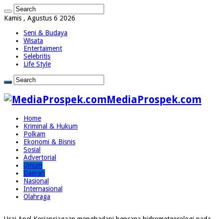
Kamis , Agustus 6 2026
Seni & Budaya
Wisata
Entertaiment
Selebritis
Life Style
MediaProspek.com
Home
Kriminal & Hukum
Polkam
Ekonomi & Bisnis
Sosial
Advertorial
Umum
Daerah
Nasional
Internasional
Olahraga
Usai Apel Kesiapsiagaan menghadapi bencana hidrometeorologi pada