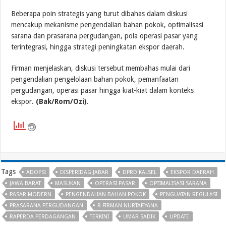
Beberapa poin strategis yang turut dibahas dalam diskusi
mencakup mekanisme pengendalian bahan pokok, optimalisasi
sarana dan prasarana pergudangan, pola operasi pasar yang
terintegrasi, hingga strategi peningkatan ekspor daerah.
Firman menjelaskan, diskusi tersebut membahas mulai dari
pengendalian pengelolaan bahan pokok, pemanfaatan
pergudangan, operasi pasar hingga kiat-kiat dalam konteks
ekspor.
(Bak/Rom/Ozi)
.
Tags
ADOPSI
DISPERIDAG JABAR
DPRD KALSEL
EKSPOR DAERAH
JAWA BARAT
MASUKAN
OPERASI PASAR
OPTIMALISASI SARANA
PASAR MODERN
PENGENDALIAN BAHAN POKOK
PENGUATAN REGULASI
PRASARANA PERGUDANGAN
R FIRMAN NURTAFIYANA
RAPERDA PERDAGANGAN
TERKINI
UMAR SADIK
UPDATE