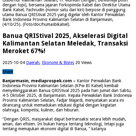
dengan topi), bersama jajaran Forkopimda Kalsel dan Direktur Utama
Bank Kalsel, Fachrudin (nomor satu dari kiri) berpose di panggung
utama Banua QRIStival 2025 yang digelar oleh Kantor Perwakilan
Bank Indonesia Provinsi Kalimantan Selatan di Banjarmasin,
(4/10/25). (Foto/doc/humasbikalsel).
Banua QRIStival 2025, Akselerasi Digital
Kalimantan Selatan Meledak, Transaksi
Meroket 67%!
2025-10-04
Daerah
,
Ekonomi & Bisnis
20 Views
Share
Banjarmasin, mediaprospek.com –
Kantor Perwakilan Bank
Indonesia Provinsi Kalimantan Selatan (KPw BI Kalsel) kembali
menyelenggarakan Banua QRIStival 2025 pada hari Jumat dan Sabtu,
4-5 Oktober 2025, di Banjarmasin. Kepala Perwakilan Bank Indonesia
Provinsi Kalimantan Selatan, Fadjar Majardi, menyatakan acara ini
dirancang untuk memadukan edukasi digital dengan kegiatan
olahraga, kompetisi, kuliner, dan hiburan.
“Dengan QRIS, masyarakat dapat bertransaksi secara lebih mudah,
aman, dan efisien. Ini bukan hanya tentang teknologi, tetapi juga
tentang memajukan ekonomi digital di Banua, ” katanya