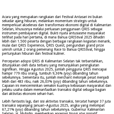
Acara yang merupakan rangkaian dari Festival Antasari ini bukan
sekadar ajang hiburan, melainkan momentum strategis untuk
memperkuat akselerasi dan transformasi ekonomi digital di Kalimantan
Selatan, khususnya melalui perluasan penggunaan QRIS sebagai
instrumen pembayaran digital. Bukti nyata antusiasme masyarakat
terlihat pada hari pertama, di mana Banua QRIStival 2025 dihadiri
lebih dari 1.500 peserta dengan berbagai rangkaian kegiatan menarik,
mulai dari QRIS Experience, QRIS Quest, pengundian grand prize
umroh untuk 2 orang pemenang Race to Banua QRIStival, hingga
pertunjukan hiburan dan festival kuliner.
Percepatan adopsi QRIS di Kalimantan Selatan tak terbantahkan,
ditunjukkan oleh data terbaru yang menunjukkan peningkatan
signifikan. Hingga Agustus 2025, jumlah pengguna QRIS mencapai
hampir 779 ribu orang, tumbuh 9,36% (yoy) dibanding tahun
sebelumnya. Sementara itu, jumlah merchant melonjak pesat menjadi
lebih dari 483 ribu, naik 26,03% (yoy) dibanding tahun sebelumnya.
Capaian ini mencerminkan semakin kuatnya kebiasaan masyarakat dan
pelaku usaha dalam memanfaatkan transaksi digital sebagai bagian
dari aktivitas ekonomi sehari-hari.
Lebih fantastis lagi, dari sisi aktivitas transaksi, tercatat hampir 37 juta
transaksi sepanjang Januari–Agustus 2025, angka yang melompat
67,21% (yoy) dibanding tahun sebelumnya. Gubernur Kalimantan
Selatan, H. Muhidin, memberikan apresiasi tinggi atas inisiatif