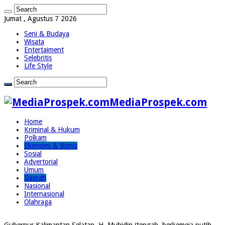
Jumat , Agustus 7 2026
Seni & Budaya
Wisata
Entertaiment
Selebritis
Life Style
MediaProspek.com
Home
Kriminal & Hukum
Polkam
Ekonomi & Bisnis
Sosial
Advertorial
Umum
Daerah
Nasional
Internasional
Olahraga
Gubernur Kalimantan Selatan, H. Muhidin (tengah, berkemeja putih