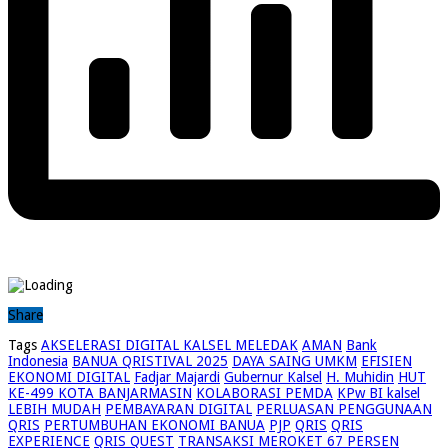
Share
Tags
AKSELERASI DIGITAL KALSEL MELEDAK
AMAN
Bank
Indonesia
BANUA QRISTIVAL 2025
DAYA SAING UMKM
EFISIEN
EKONOMI DIGITAL
Fadjar Majardi
Gubernur Kalsel
H. Muhidin
HUT
KE-499 KOTA BANJARMASIN
KOLABORASI PEMDA
KPw BI kalsel
LEBIH MUDAH
PEMBAYARAN DIGITAL
PERLUASAN PENGGUNAAN
QRIS
PERTUMBUHAN EKONOMI BANUA
PJP
QRIS
QRIS
EXPERIENCE
QRIS QUEST
TRANSAKSI MEROKET 67 PERSEN