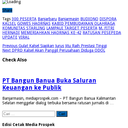
Share
Tags
300 PESERTA
Banjarbaru
Banjarmasin
BUDIONO
DISPORA
KALSEL
GOWES HAORNAS
KABID PEMBUDAYAAN OLAHRAGA
KOMUNITAS STARLING
LAMPAUI TARGET PESERTA
M. FITRI
HERNADI
MEMERIAHKAN HAORNAS KE-42
RATUSAN PESEPEDA
UPDATE
VIRAL
Previous
Gulat Kalsel Siapkan Jurus Jitu Raih Prestasi Tinggi
Next
DPRD Kalsel Akan Panggil Perusahaan Diduga ODOL
Check Also
PT Bangun Banua Buka Saluran
Keuangan ke Publik
Banjarmasin, mediaprospek.com – PT Bangun Banua Kalimantan
Selatan menggelar dialog terbuka bersama ratusan jurnalis di …
Cari
untuk:
Edisi Cetak Media Prospek