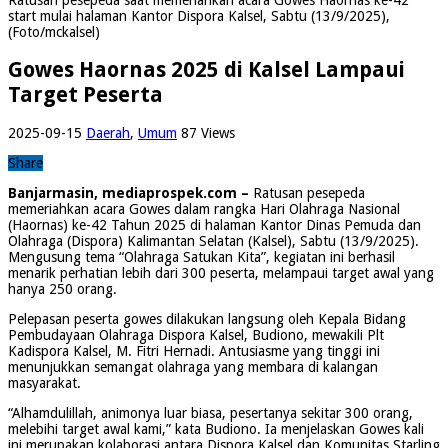
start mulai halaman Kantor Dispora Kalsel, Sabtu (13/9/2025),
(Foto/mckalsel)
Gowes Haornas 2025 di Kalsel Lampaui
Target Peserta
2025-09-15
Daerah
,
Umum
87 Views
Share
Banjarmasin, mediaprospek.com –
Ratusan pesepeda
memeriahkan acara Gowes dalam rangka Hari Olahraga Nasional
(Haornas) ke-42 Tahun 2025 di halaman Kantor Dinas Pemuda dan
Olahraga (Dispora) Kalimantan Selatan (Kalsel), Sabtu (13/9/2025).
Mengusung tema “Olahraga Satukan Kita”, kegiatan ini berhasil
menarik perhatian lebih dari 300 peserta, melampaui target awal yang
hanya 250 orang.
Pelepasan peserta gowes dilakukan langsung oleh Kepala Bidang
Pembudayaan Olahraga Dispora Kalsel, Budiono, mewakili Plt
Kadispora Kalsel, M. Fitri Hernadi. Antusiasme yang tinggi ini
menunjukkan semangat olahraga yang membara di kalangan
masyarakat.
“Alhamdulillah, animonya luar biasa, pesertanya sekitar 300 orang,
melebihi target awal kami,” kata Budiono. Ia menjelaskan Gowes kali
ini merupakan kolaborasi antara Dispora Kalsel dan Komunitas Starling