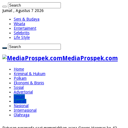
Jumat , Agustus 7 2026
Seni & Budaya
Wisata
Entertaiment
Selebritis
Life Style
MediaProspek.com
Home
Kriminal & Hukum
Polkam
Ekonomi & Bisnis
Sosial
Advertorial
Umum
Daerah
Nasional
Internasional
Olahraga
Ratusan pesepeda saat memeriahkan acara Gowes Haornas ke-42