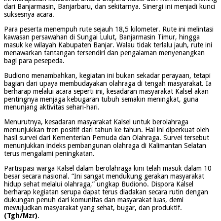
dari Banjarmasin, Banjarbaru, dan sekitarnya. Sinergi ini menjadi kunci
suksesnya acara.
Para peserta menempuh rute sejauh 18,5 kilometer. Rute ini melintasi
kawasan persawahan di Sungai Lulut, Banjarmasin Timur, hingga
masuk ke wilayah Kabupaten Banjar. Walau tidak terlalu jauh, rute ini
menawarkan tantangan tersendiri dan pengalaman menyenangkan
bagi para pesepeda.
Budiono menambahkan, kegiatan ini bukan sekadar perayaan, tetapi
bagian dari upaya membudayakan olahraga di tengah masyarakat. Ia
berharap melalui acara seperti ini, kesadaran masyarakat Kalsel akan
pentingnya menjaga kebugaran tubuh semakin meningkat, guna
menunjang aktivitas sehari-hari.
Menurutnya, kesadaran masyarakat Kalsel untuk berolahraga
menunjukkan tren positif dari tahun ke tahun. Hal ini diperkuat oleh
hasil survei dari Kementerian Pemuda dan Olahraga. Survei tersebut
menunjukkan indeks pembangunan olahraga di Kalimantan Selatan
terus mengalami peningkatan.
Partisipasi warga Kalsel dalam berolahraga kini telah masuk dalam 10
besar secara nasional. “Ini sangat mendukung gerakan masyarakat
hidup sehat melalui olahraga,” ungkap Budiono. Dispora Kalsel
berharap kegiatan serupa dapat terus diadakan secara rutin dengan
dukungan penuh dari komunitas dan masyarakat luas, demi
mewujudkan masyarakat yang sehat, bugar, dan produktif.
(Tgh/Mzr)
.