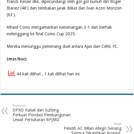
Franck Kessie dkk. dipecundangi oleh gol-gol bunuh diri Roger
Ibanez (48′) dan tembakan jarak dekat dari Ivan Azon Monzon
(63′).
Alhasil Como mengamankan kemenangan 3-1 dan berhak
melenggang ke final Como Cup 2025.
Mereka menunggu pemenang duel antara Ajax dan Celtic FC.
(mzr/bsc)
44 kali dilihat
, 1 kali dilihat hari ini
Previous
DPRD Kalsel dan Sulteng
Perkuat Pondasi Pembangunan
Lewat Pertukaran RPJMD
Next
Pelatih AC Milan Allegri Senang
Timnya Dikalahkan Arsenal,