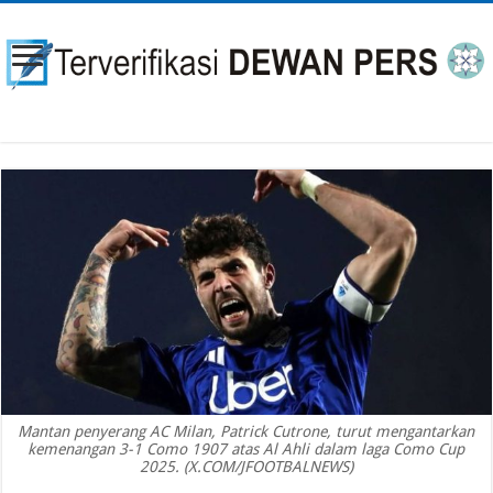
Mantan penyerang AC Milan, Patrick Cutrone, turut mengantarkan
kemenangan 3-1 Como 1907 atas Al Ahli dalam laga Como Cup
2025. (X.COM/JFOOTBALNEWS)