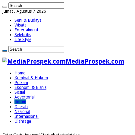
Jumat , Agustus 7 2026
Seni & Budaya
Wisata
Entertaiment
Selebritis
Life Style
MediaProspek.com
Home
Kriminal & Hukum
Polkam
Ekonomi & Bisnis
Sosial
Advertorial
Umum
Daerah
Nasional
Internasional
Olahraga
Foto: Getty Images/iStockphoto/itakdalee